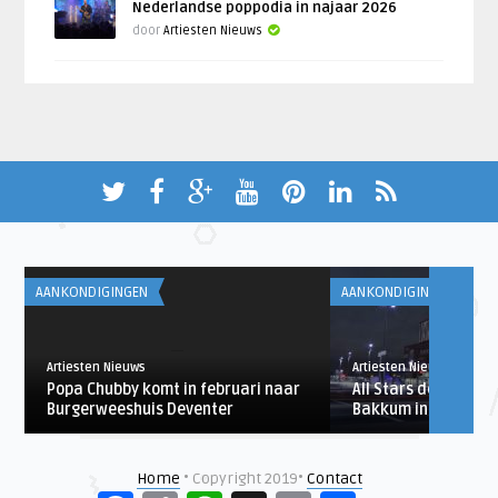
Nederlandse poppodia in najaar 2026
door
Artiesten Nieuws
AANKONDIGINGEN
AANKONDIGINGEN
Artiesten Nieuws
Artiesten Nieuws
Popa Chubby komt in februari naar
All Stars de musical
Burgerweeshuis Deventer
Bakkum in premièr
Home
• Copyright 2019•
Contact