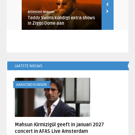
Artiesten Nieuws
Artiesten Nieu
ing
Teddy Swims kondigt extra shows
Teddy Swims
..
in Ziggo Dome aan
naar Ziggo
LAATSTE NIEUWS
AANKONDIGINGEN
Mahsun Kirmizigül geeft in januari 2027
concert in AFAS Live Amsterdam