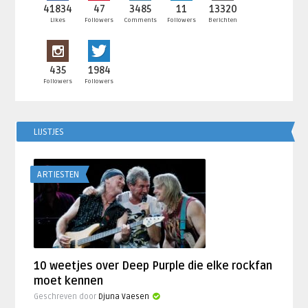
41834
47
3485
11
13320
Likes
Followers
Comments
Followers
Berichten
435
1984
Followers
Followers
LIJSTJES
ARTIESTEN
10 weetjes over Deep Purple die elke rockfan
moet kennen
Geschreven door
Djuna Vaesen