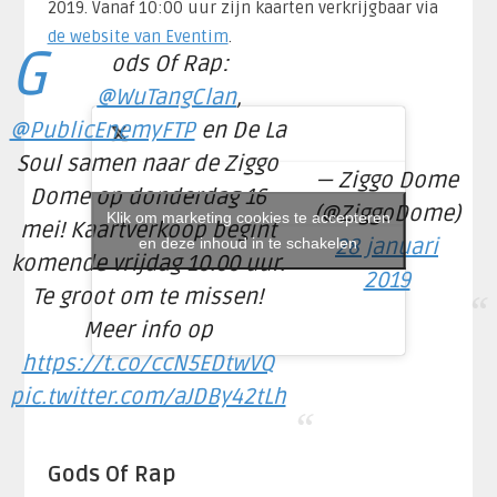
2019. Vanaf 10:00 uur zijn kaarten verkrijgbaar via
de website van Eventim
.
G
ods Of Rap:
@WuTangClan
,
@PublicEnemyFTP
en De La
Soul samen naar de Ziggo
— Ziggo Dome
Dome op donderdag 16
(@ZiggoDome)
Klik om marketing cookies te accepteren
mei! Kaartverkoop begint
en deze inhoud in te schakelen
28 januari
komende vrijdag 10.00 uur.
2019
Te groot om te missen!
Meer info op
https://t.co/ccN5EDtwVQ
pic.twitter.com/aJDBy42tLh
Gods Of Rap