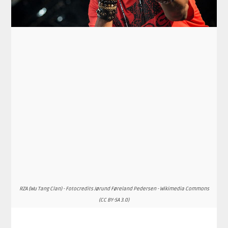
RZA (Wu Tang Clan) - Fotocredits Jørund Føreland Pedersen - Wikimedia Commons
(CC BY-SA 3.0)