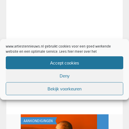
www.artiestennieuws.nl gebruikt cookies voor een goed werkende
website en een optimale service. Lees hier meer over het
·
·
·
·
Artikel Tags:
albums
concert
De La Soul
God's Of Rap
·
·
·
·
jubileum
Public Enemy
Wu-Tang Clan
Ziggo Dome
ziggo
Accept cookies
dome amsterdam
Deny
·
·
Artikel Categorieën:
Aankondigingen
Artiesten
·
·
·
Concertaankondigingen
De La Soul Nieuws
Nieuws
Public
Bekijk voorkeuren
·
·
·
Enemy Nieuws
Venues
Wu-Tang Clan Nieuws
Ziggo Dome
Nieuws
AANKONDIGINGEN
AANKONDIGING