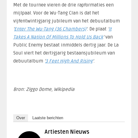
Met de tournee vieren de drie rapformaties een
mijlpaal. Voor de Wu-Tang Clan is dat het
vijfentwintigjarig jubileum van het debuutalbum
‘
Enter The Wu-Tang (36 Chambers)
‘
. De plaat
‘
It
Takes A Nation Of Millions To Hold Us Back
‘
van
Public Enemy bestaat inmiddels dertig jaar. De La
Soul viert het dertigjarig bestaansjubileum van
debuutalbum
‘
3 Feet High And Rising
‘
.
Bron: Ziggo Dome, Wikipedia
Over
Laatste berichten
Artiesten Nieuws