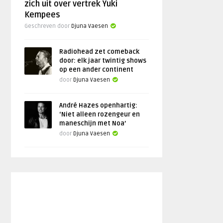
zich uit over vertrek Yuki
Kempees
Geschreven door
Djuna Vaesen
Radiohead zet comeback
door: elk jaar twintig shows
op een ander continent
door
Djuna Vaesen
André Hazes openhartig:
‘Niet alleen rozengeur en
maneschijn met Noa’
door
Djuna Vaesen