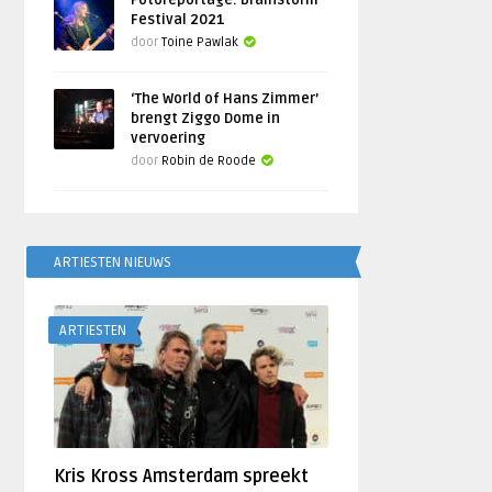
Fotoreportage: Brainstorm
Festival 2021
door
Toine Pawlak
‘The World of Hans Zimmer’
brengt Ziggo Dome in
vervoering
door
Robin de Roode
ARTIESTEN NIEUWS
ARTIESTEN
Kris Kross Amsterdam spreekt