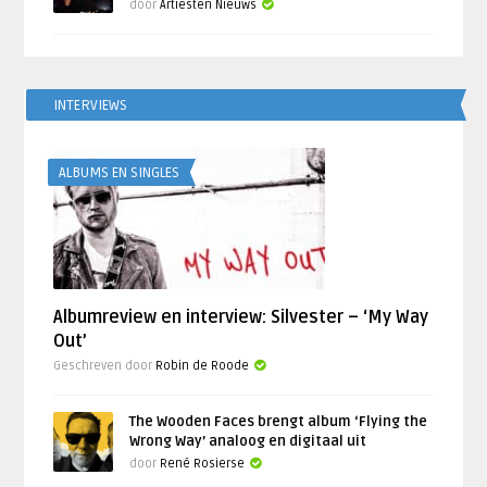
door
Artiesten Nieuws
INTERVIEWS
ALBUMS EN SINGLES
Albumreview en interview: Silvester – ‘My Way
Out’
Geschreven door
Robin de Roode
The Wooden Faces brengt album ‘Flying the
Wrong Way’ analoog en digitaal uit
door
René Rosierse