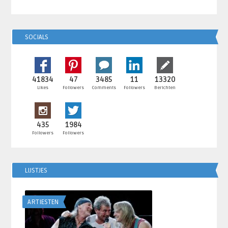
SOCIALS
41834
47
3485
11
13320
Likes
Followers
Comments
Followers
Berichten
435
1984
Followers
Followers
LIJSTJES
ARTIESTEN