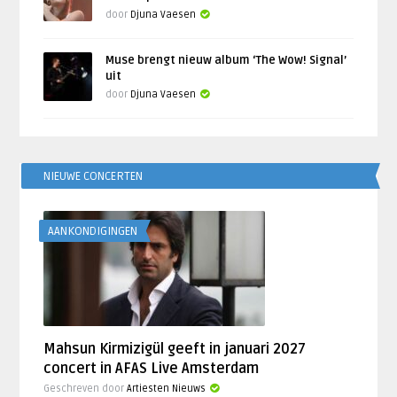
door
Djuna Vaesen
Muse brengt nieuw album ‘The Wow! Signal’
uit
door
Djuna Vaesen
NIEUWE CONCERTEN
AANKONDIGINGEN
Mahsun Kirmizigül geeft in januari 2027
concert in AFAS Live Amsterdam
Geschreven door
Artiesten Nieuws