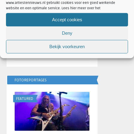
www.artiestennieuws.nl gebruikt cookies voor een goed werkende
website en een optimale service. Lees hier meer over het
Bulgarije wint Eurovisie
Songfestival 2026,
Accept cookies
Nederland ontbreekt
door
Djuna Vaesen
Deny
Festivalseizoen 2026 trapt
Bekijk voorkeuren
af met REBiRTH Festival
door
Djuna Vaesen
FOTOREPORTAGES
FEATURED