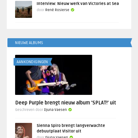
Interview: Nieuw werk van Victories at Sea
door
René Rosierse
NIEUWE ALBUMS
AANKONDIGINGEN
Deep Purple brengt nieuw album ‘SPLAT!’ uit
Geschreven door
Djuna Vaesen
Sienna Spiro brengt langverwachte
debuutplaat Visitor uit
door
Djuna Vaesen