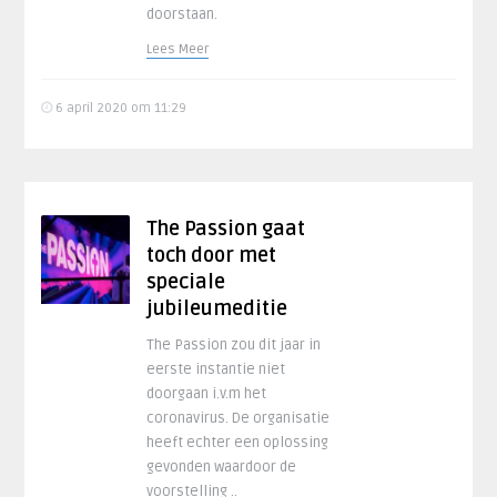
doorstaan.
Lees Meer
6 april 2020 om 11:29
The Passion gaat
toch door met
speciale
jubileumeditie
The Passion zou dit jaar in
eerste instantie niet
doorgaan i.v.m het
coronavirus. De organisatie
heeft echter een oplossing
gevonden waardoor de
voorstelling ..