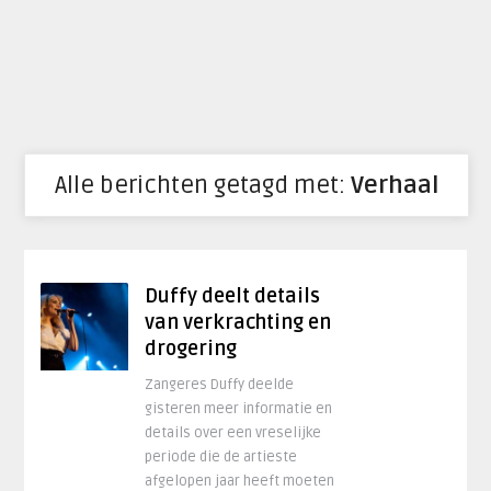
Alle berichten getagd met:
Verhaal
Duffy deelt details
van verkrachting en
drogering
Zangeres Duffy deelde
gisteren meer informatie en
details over een vreselijke
periode die de artieste
afgelopen jaar heeft moeten