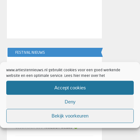
FESTIVAL NIEUWS
www.artiestennieuws.nl gebruikt cookies voor een goed werkende
AANKONDIGINGEN
website en een optimale service. Lees hier meer over het
Accept cookies
Deny
Scooter naar Ziggo Dome tijdens
Bekijk voorkeuren
ADE 2026: ‘Scooter Crushes ADE’
Geschreven door
Artiesten Nieuws