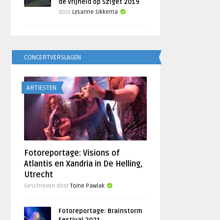
de vrijheid op Sziget 2019
door
Lysanne Sikkema
CONCERTVERSLAGEN
ARTIESTEN
Fotoreportage: Visions of
Atlantis en Xandria in De Helling,
Utrecht
Geschreven door
Toine Pawlak
Fotoreportage: Brainstorm