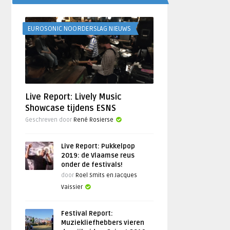
EUROSONIC NOORDERSLAG NIEUWS
Live Report: Lively Music
Showcase tijdens ESNS
Geschreven door
René Rosierse
Live Report: Pukkelpop
2019: de Vlaamse reus
onder de festivals!
door
Roel Smits en Jacques
Vaissier
Festival Report:
Muziekliefhebbers vieren