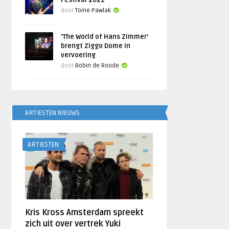
Festival 2021
door
Toine Pawlak
‘The World of Hans Zimmer’
brengt Ziggo Dome in
vervoering
door
Robin de Roode
ARTIESTEN NIEUWS
ARTIESTEN
Kris Kross Amsterdam spreekt
zich uit over vertrek Yuki