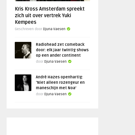
Kris Kross Amsterdam spreekt
zich uit over vertrek Yuki
Kempees
Geschreven door
Djuna Vaesen
Radiohead zet comeback
door: elk jaar twintig shows
op een ander continent
door
Djuna Vaesen
André Hazes openhartig:
‘Niet alleen rozengeur en
maneschijn met Noa’
door
Djuna Vaesen