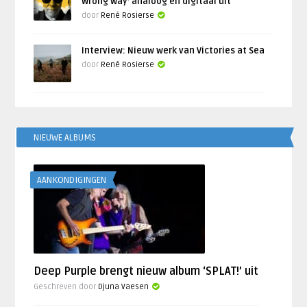
Wrong Way’ analoog en digitaal uit
door
René Rosierse
Interview: Nieuw werk van Victories at Sea
door
René Rosierse
NIEUWE ALBUMS
AANKONDIGINGEN
Deep Purple brengt nieuw album ‘SPLAT!’ uit
Geschreven door
Djuna Vaesen