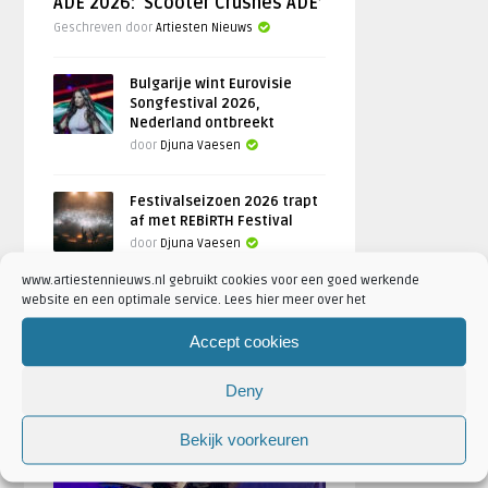
ADE 2026: ‘Scooter Crushes ADE’
Geschreven door
Artiesten Nieuws
Bulgarije wint Eurovisie
Songfestival 2026,
Nederland ontbreekt
door
Djuna Vaesen
Festivalseizoen 2026 trapt
af met REBiRTH Festival
door
Djuna Vaesen
www.artiestennieuws.nl gebruikt cookies voor een goed werkende
website en een optimale service. Lees hier meer over het
Accept cookies
FOTOREPORTAGES
Deny
FEATURED
Bekijk voorkeuren