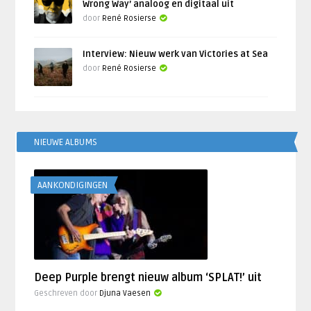
Wrong Way’ analoog en digitaal uit
door
René Rosierse
Interview: Nieuw werk van Victories at Sea
door
René Rosierse
NIEUWE ALBUMS
AANKONDIGINGEN
Deep Purple brengt nieuw album ‘SPLAT!’ uit
Geschreven door
Djuna Vaesen