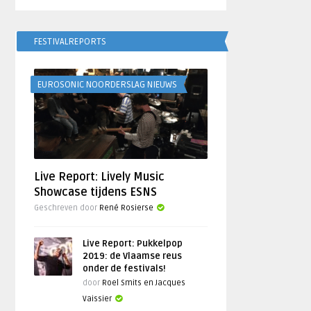
FESTIVALREPORTS
EUROSONIC NOORDERSLAG NIEUWS
Live Report: Lively Music
Showcase tijdens ESNS
Geschreven door
René Rosierse
Live Report: Pukkelpop
2019: de Vlaamse reus
onder de festivals!
door
Roel Smits en Jacques
Vaissier