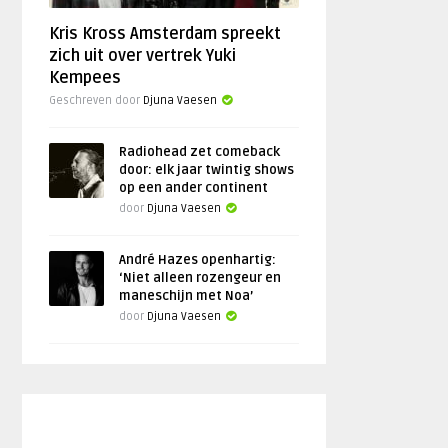
Kris Kross Amsterdam spreekt
zich uit over vertrek Yuki
Kempees
Geschreven door
Djuna Vaesen
Radiohead zet comeback
door: elk jaar twintig shows
op een ander continent
door
Djuna Vaesen
André Hazes openhartig:
‘Niet alleen rozengeur en
maneschijn met Noa’
door
Djuna Vaesen