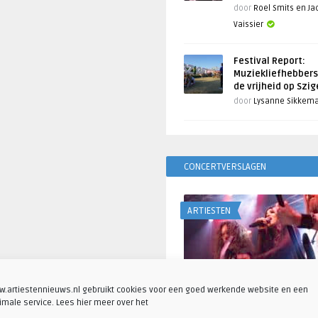
door
Roel Smits en J
Vaissier
Festival Report:
Muziekliefhebbers
de vrijheid op Szi
door
Lysanne Sikkem
CONCERTVERSLAGEN
ARTIESTEN
.artiestennieuws.nl gebruikt cookies voor een goed werkende website en een
imale service. Lees hier meer over het
Fotoreportage: Visions o