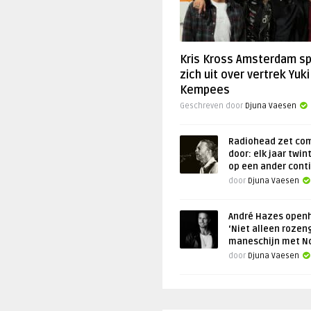
Kris Kross Amsterdam s
zich uit over vertrek Yuki
Kempees
Geschreven door
Djuna Vaesen
Radiohead zet co
door: elk jaar twin
op een ander cont
door
Djuna Vaesen
André Hazes openh
‘Niet alleen rozen
maneschijn met N
door
Djuna Vaesen