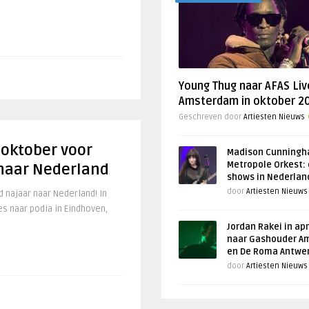
Young Thug naar AFAS Liv
Amsterdam in oktober 2
Geschreven door
Artiesten Nieuws
 oktober voor
Madison Cunningh
Metropole Orkest: 
naar Nederland
shows in Nederlan
door
Artiesten Nieuws
 najaar naar Nederland! In
s naar podia in Eindhoven,
Jordan Rakei in apr
naar Gashouder A
en De Roma Antwe
door
Artiesten Nieuws