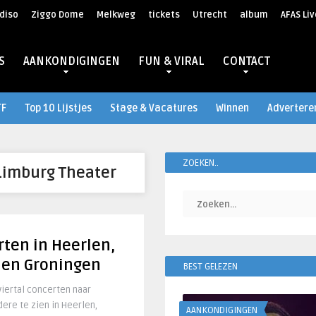
diso
Ziggo Dome
Melkweg
tickets
Utrecht
album
AFAS Liv
S
AANKONDIGINGEN
FUN & VIRAL
CONTACT
TF
Top 10 Lijstjes
Stage & Vacatures
Winnen
Advertere
ZOEKEN..
Limburg Theater
ten in Heerlen,
 en Groningen
BEST GELEZEN
viertal concerten naar
ere te zien in Heerlen,
AANKONDIGINGEN