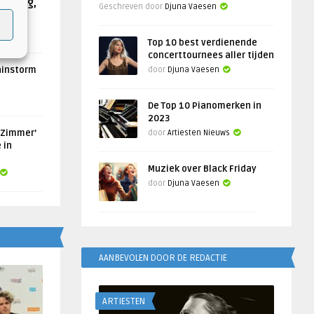
Helling,
Geschreven door
Djuna Vaesen
Top 10 best verdienende
concerttournees aller tijden
ainstorm
door
Djuna Vaesen
De Top 10 Pianomerken in
2023
 Zimmer’
door
Artiesten Nieuws
 in
Muziek over Black Friday
door
Djuna Vaesen
AANBEVOLEN DOOR DE REDACTIE
ARTIESTEN