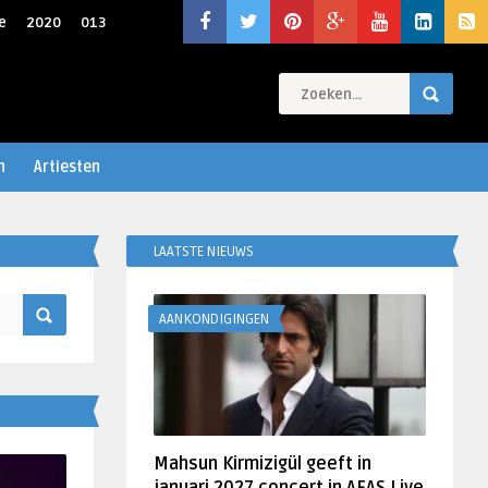
e
2020
013
n
Artiesten
LAATSTE NIEUWS
AANKONDIGINGEN
Mahsun Kirmizigül geeft in