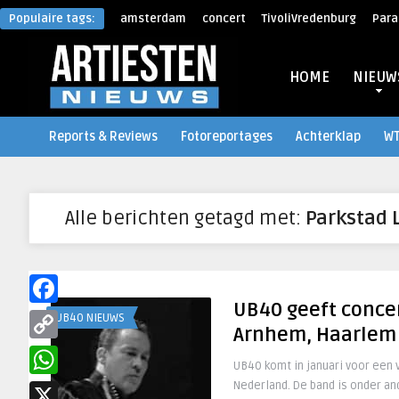
Populaire tags:
amsterdam
concert
TivoliVredenburg
Para
HOME
NIEUW
Reports & Reviews
Fotoreportages
Achterklap
W
Alle berichten getagd met:
Parkstad 
UB40 geeft concer
Facebook
UB40 NIEUWS
Arnhem, Haarlem
Copy
UB40 komt in januari voor een 
Link
Nederland. De band is onder and
WhatsApp