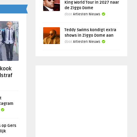
King World Tour in 2027 naar
de Ziggo Dome
door
Artiesten Nieuws
Teddy Swims kondigt extra
shows in Ziggo Dome aan
door
Artiesten Nieuws
gkook
lstraf
t
stagram
s op Gers
lijk