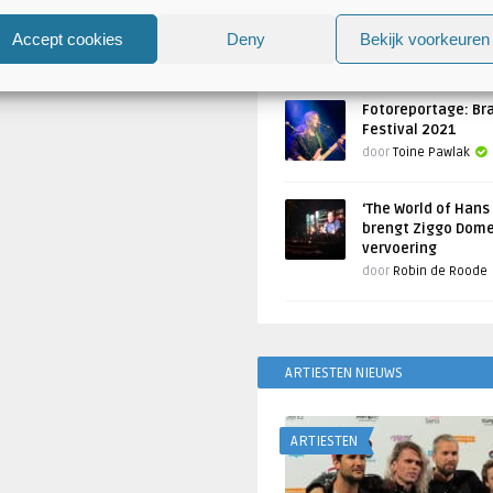
Atlantis en Xandria in De 
Utrecht
Accept cookies
Deny
Bekijk voorkeuren
Geschreven door
Toine Pawlak
Fotoreportage: Br
Festival 2021
door
Toine Pawlak
‘The World of Hans
brengt Ziggo Dome
vervoering
door
Robin de Roode
ARTIESTEN NIEUWS
ARTIESTEN