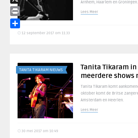
Arnhem, Haarlem en Groningen.
X
Lees Meer
Print
Delen
12 september 2017 om 11:33
Tanita Tikaram in
TANITA TIKARAM NIEUWS
meerdere shows 
Tanita Tikaram komt aankomend
oktober komt de Britse zangere
Amsterdam en Heerlen.
Lees Meer
30 mei 2017 om 10:49