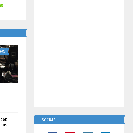
UWS
lpop
SOCIALS
reus
!