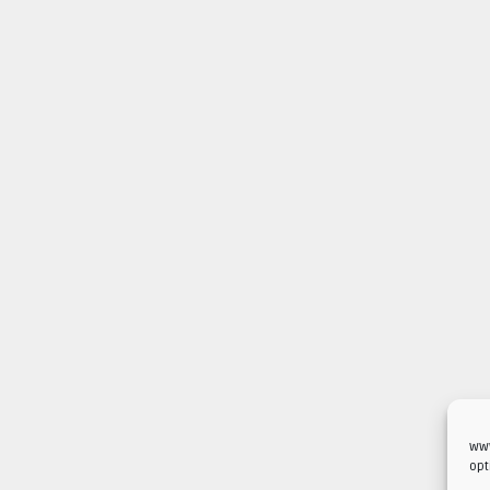
www
opt