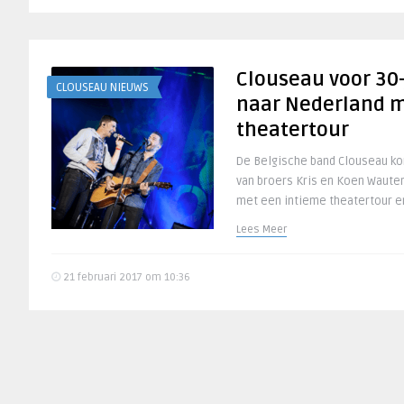
Clouseau voor 30-
CLOUSEAU NIEUWS
naar Nederland m
theatertour
De Belgische band Clouseau ko
van broers Kris en Koen Wauters
met een intieme theatertour en
Lees Meer
21 februari 2017 om 10:36