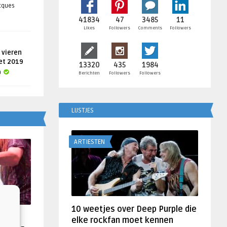
acques
41834
47
3485
11
Likes
Followers
Comments
Followers
 vieren
get 2019
13320
435
1984
a
Berichten
Followers
Followers
LIJSTJES
ARTIESTEN
10 weetjes over Deep Purple die
f
elke rockfan moet kennen