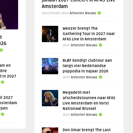
januari 2027 concert in AFAS Live
Amsterdam
Geschreven door
Artiesten Nieuws
Weezer brengt The
Gathering Tour in 2027 naar
e
AFAS Live in Amsterdam
026
door
Artiesten Nieuws
BLØF kondigt clubtour aan
am en
langs vier Nederlandse
drie
poppodia in najaar 2026
d in 2027
door
Artiesten Nieuws
Megadeth met
il 2027
afscheidstournee naar AFAS
msterdam
Live Amsterdam en Vorst
rpen
Nationaal Brussel
door
Artiesten Nieuws
Don Omar brengt The Last