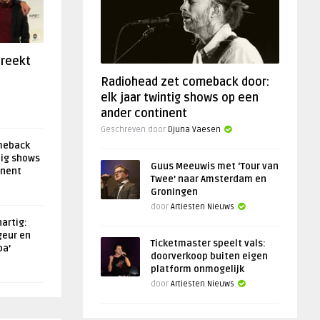
preekt
Radiohead zet comeback door:
elk jaar twintig shows op een
ander continent
Geschreven door
Djuna Vaesen
meback
tig shows
Guus Meeuwis met ‘Tour van
inent
Twee’ naar Amsterdam en
Groningen
door
Artiesten Nieuws
artig:
geur en
Ticketmaster speelt vals:
oa’
doorverkoop buiten eigen
platform onmogelijk
door
Artiesten Nieuws