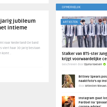
OPMERKELIJK
jarig jubileum
ARTIESTEN
et intieme
mt naar Nederland! De band
 viert haar 30-jarig bestaan
 komt ..
Stalker van BTS-ster Jun
krijgt voorwaardelijke ce
Geschreven door
Djuna Vaesen
Britney Spears pos
naaktfoto’s op In
door
Artiesten Nieuws
Instagram gaat lo
Pardoel na ‘gevaar
corona-advies’