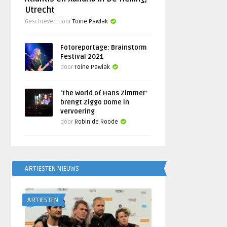
Utrecht
Geschreven door
Toine Pawlak
Fotoreportage: Brainstorm
Festival 2021
door
Toine Pawlak
‘The World of Hans Zimmer’
brengt Ziggo Dome in
vervoering
door
Robin de Roode
ARTIESTEN NIEUWS
ARTIESTEN