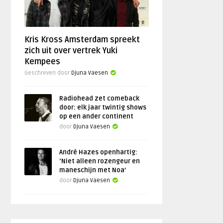
Kris Kross Amsterdam spreekt
zich uit over vertrek Yuki
Kempees
Geschreven door
Djuna Vaesen
Radiohead zet comeback
door: elk jaar twintig shows
op een ander continent
door
Djuna Vaesen
André Hazes openhartig:
‘Niet alleen rozengeur en
maneschijn met Noa’
door
Djuna Vaesen