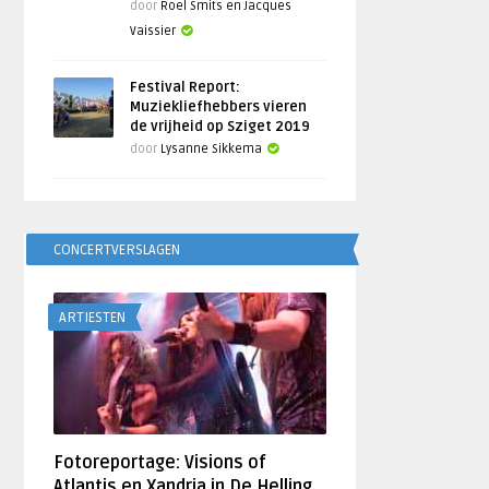
door
Roel Smits en Jacques
Vaissier
Festival Report:
Muziekliefhebbers vieren
de vrijheid op Sziget 2019
door
Lysanne Sikkema
CONCERTVERSLAGEN
ARTIESTEN
Fotoreportage: Visions of
Atlantis en Xandria in De Helling,