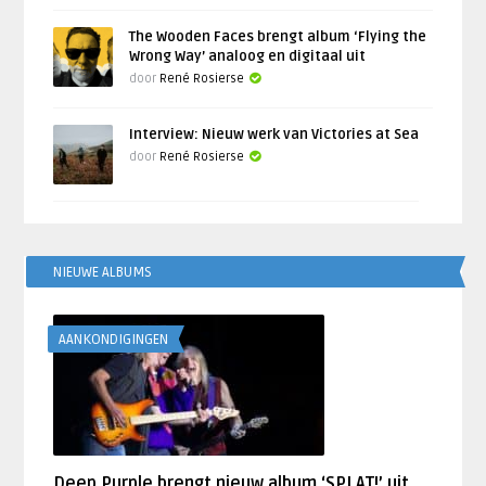
The Wooden Faces brengt album ‘Flying the
Wrong Way’ analoog en digitaal uit
door
René Rosierse
Interview: Nieuw werk van Victories at Sea
door
René Rosierse
NIEUWE ALBUMS
AANKONDIGINGEN
Deep Purple brengt nieuw album ‘SPLAT!’ uit