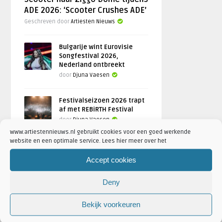
ADE 2026: ‘Scooter Crushes ADE’
Geschreven door
Artiesten Nieuws
Bulgarije wint Eurovisie
Songfestival 2026,
Nederland ontbreekt
door
Djuna Vaesen
Festivalseizoen 2026 trapt
af met REBiRTH Festival
door
Djuna Vaesen
www.artiestennieuws.nl gebruikt cookies voor een goed werkende
website en een optimale service. Lees hier meer over het
Accept cookies
FOTOREPORTAGES
Deny
FEATURED
Bekijk voorkeuren