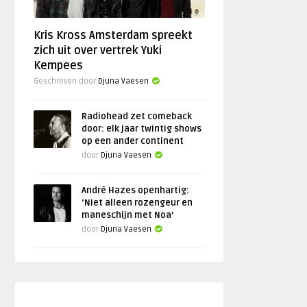
Kris Kross Amsterdam spreekt
zich uit over vertrek Yuki
Kempees
Geschreven door
Djuna Vaesen
Radiohead zet comeback
door: elk jaar twintig shows
op een ander continent
door
Djuna Vaesen
André Hazes openhartig:
‘Niet alleen rozengeur en
maneschijn met Noa’
door
Djuna Vaesen