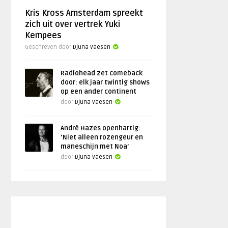
Kris Kross Amsterdam spreekt
zich uit over vertrek Yuki
Kempees
Geschreven door
Djuna Vaesen
Radiohead zet comeback
door: elk jaar twintig shows
op een ander continent
door
Djuna Vaesen
André Hazes openhartig:
‘Niet alleen rozengeur en
maneschijn met Noa’
door
Djuna Vaesen