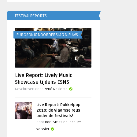
FESTIVALREPORTS
EUROSONIC NOORDERSLAG NIEUWS
Live Report: Lively Music
Showcase tijdens ESNS
Geschreven door
René Rosierse
Live Report: Pukkelpop
2019: de Vlaamse reus
onder de festivals!
door
Roel Smits en Jacques
Vaissier