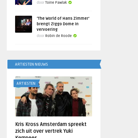
door
Toine Pawlak
‘The World of Hans Zimmer’
brengt Ziggo Dome in
vervoering
door
Robin de Roode
ARTIESTEN NIEUWS
ARTIESTEN
Kris Kross Amsterdam spreekt
zich uit over vertrek Yuki