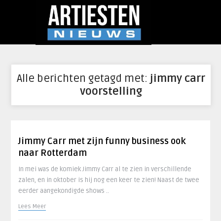
Alle berichten getagd met:
jimmy carr
voorstelling
Jimmy Carr met zijn funny business ook
naar Rotterdam
In mei was de komiek Jimmy Carr al te zien in verschillende
zalen, en in oktober is hij nog een keer te zien! Naast de twee
eerder aangekondigde shows ..
Lees Meer