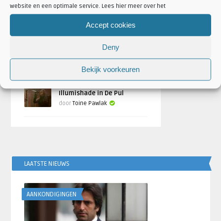
festival 2024
website en een optimale service. Lees hier meer over het
Geschreven door
Toine Pawlak
Accept cookies
Fotoreportage: Serenity +
Deny
Temperance in De Pul, Uden
door
Toine Pawlak
Bekijk voorkeuren
Fotoreportage: Delain &
Illumishade in De Pul
door
Toine Pawlak
LAATSTE NIEUWS
AANKONDIGINGEN