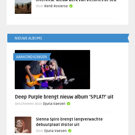
Interview: Nieuw werk van Victories at Sea
door
René Rosierse
NIEUWE ALBUMS
AANKONDIGINGEN
Deep Purple brengt nieuw album ‘SPLAT!’ uit
Geschreven door
Djuna Vaesen
Sienna Spiro brengt langverwachte
debuutplaat Visitor uit
door
Djuna Vaesen