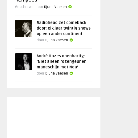
Kempees
Geschreven door
Djuna Vaesen
Radiohead zet comeback
door: elk jaar twintig shows
op een ander continent
door
Djuna Vaesen
André Hazes openhartig:
‘Niet alleen rozengeur en
maneschijn met Noa’
door
Djuna Vaesen