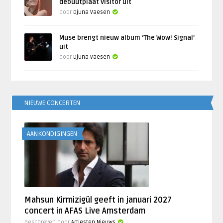
debuutplaat Visitor uit
door
Djuna Vaesen
Muse brengt nieuw album ‘The Wow! Signal’
uit
door
Djuna Vaesen
NIEUWE CONCERTEN
AANKONDIGINGEN
Mahsun Kirmizigül geeft in januari 2027
concert in AFAS Live Amsterdam
Geschreven door
Artiesten Nieuws