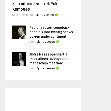
zich uit over vertrek Yuki
Kempees
Geschreven door
Djuna Vaesen
Radiohead zet comeback
door: elk jaar twintig shows
op een ander continent
door
Djuna Vaesen
André Hazes openhartig:
‘Niet alleen rozengeur en
maneschijn met Noa’
door
Djuna Vaesen