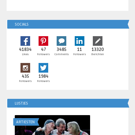
SOCIALS
41834
47
3485
11
13320
Likes
Followers
Comments
Followers
Berichten
435
1984
Followers
Followers
LIJSTJES
ARTIESTEN