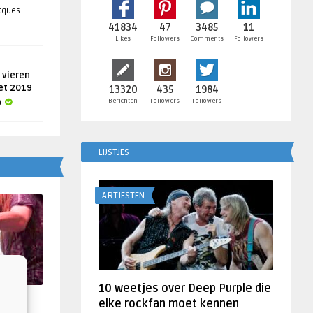
acques
41834
47
3485
11
Likes
Followers
Comments
Followers
 vieren
get 2019
13320
435
1984
Berichten
Followers
Followers
a
LIJSTJES
ARTIESTEN
10 weetjes over Deep Purple die
f
elke rockfan moet kennen