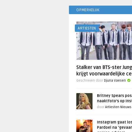
OPMERKELIJK
ARTIESTEN
Stalker van BTS-ster Jun
krijgt voorwaardelijke ce
Geschreven door
Djuna Vaesen
Britney Spears pos
naaktfoto’s op In
door
Artiesten Nieuws
Instagram gaat lo
Pardoel na ‘gevaar