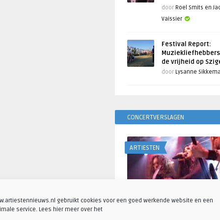
door
Roel Smits en J
Vaissier
Festival Report:
Muziekliefhebbers
de vrijheid op Szi
door
Lysanne Sikkem
CONCERTVERSLAGEN
ARTIESTEN
.artiestennieuws.nl gebruikt cookies voor een goed werkende website en een
imale service. Lees hier meer over het
Fotoreportage: Visions o