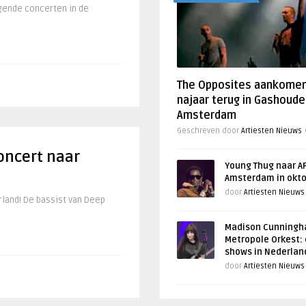
egende concerten in de
The Opposites aankome
najaar terug in Gashoude
Amsterdam
Geschreven door
Artiesten Nieuws
oncert naar
Young Thug naar AF
Amsterdam in okt
door
Artiesten Nieuws
land! De bassist van Deep
Madison Cunningh
Metropole Orkest: 
shows in Nederlan
door
Artiesten Nieuws