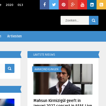
e
2020
013
n
Artiesten
LAATSTE NIEUWS
AANKONDIGINGEN
Mahsun Kirmizigül geeft in