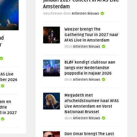
januari 2027 concert in AFAS Live
Amsterdam
Geschreven door
Artiesten Nieuws
Weezer brengt The
Gathering Tour in 2027 naar
nd
AFAS Live in Amsterdam
r
door
Artiesten Nieuws
BLØF kondigt clubtour aan
langs vier Nederlandse
poppodia in najaar 2026
AS Live
ober 2026
door
Artiesten Nieuws
Megadeth met
afscheidstournee naar AFAS
am en
Live Amsterdam en Vorst
drie
Nationaal Brussel
d in 2027
door
Artiesten Nieuws
Don Omar brengt The Last