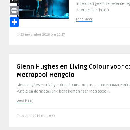
In februari geeft de levende l
X
Boerderij en in 013!
Print
Lees Meer
Delen
23 november 2016 om 10:17
Glenn Hughes en Living Colour voor c
Metropool Hengelo
Glenn Hughes en Living Colour komen voor een concert naar Neder
Purple en de ‘metalfunk’ band komen naar Metropool ..
Lees Meer
13 april 2016 om 10:56