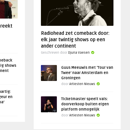
preekt
Radiohead zet comeback door:
elk jaar twintig shows op een
ander continent
Geschreven door
Djuna Vaesen
meback
tig shows
Guus Meeuwis met ‘Tour van
inent
Twee’ naar Amsterdam en
Groningen
door
Artiesten Nieuws
artig:
geur en
Ticketmaster speelt vals:
oa’
doorverkoop buiten eigen
platform onmogelijk
door
Artiesten Nieuws