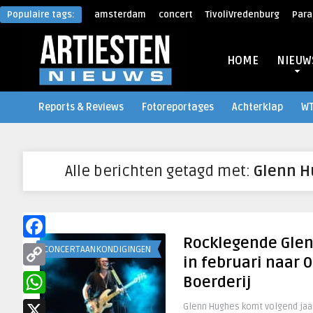
Populaire tags:
amsterdam
concert
TivoliVredenburg
Para
HOME
NIEUW
Reports & Reviews
Fotoreportages
Achterklap
W
Alle berichten getagd met:
Glenn H
Rocklegende Gle
Facebook
CONCERTAANKONDIGINGEN
in februari naar 
Copy
Boerderij
Link
WhatsApp
Glenn Hughes komt volgend jaa