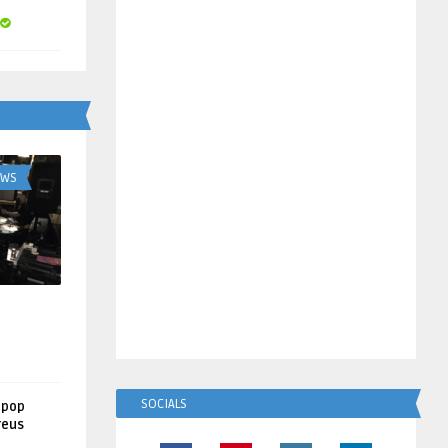
UWS
SOCIALS
lpop
reus
!