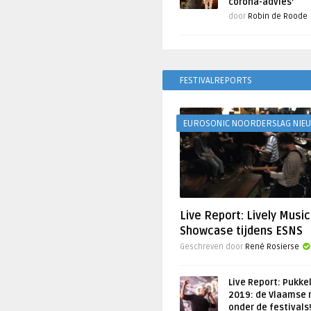
corona-advies’
door
Robin de Roode
FESTIVALREPORTS
EUROSONIC NOORDERSLAG NIE
Live Report: Lively Music
Showcase tijdens ESNS
Geschreven door
René Rosierse
Live Report: Pukke
2019: de Vlaamse 
onder de festivals