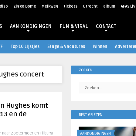
diso
Ziggo Dome
Melkweg
tickets
Utrecht
album
AFAS Liv
S
AANKONDIGINGEN
FUN & VIRAL
CONTACT
TF
Top 10 Lijstjes
Stage & Vacatures
Winnen
Advertere
ZOEKEN..
ughes concert
nn Hughes komt
013 en de
BEST GELEZEN
r naar Zoetermeer en Tilburg!
AANKONDIGINGEN