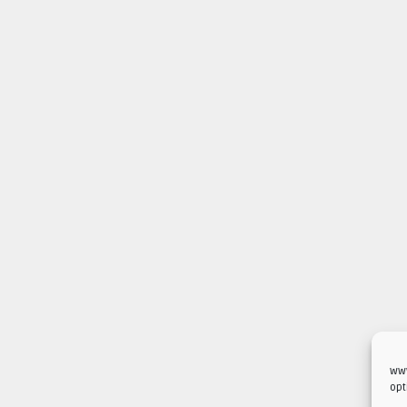
www
opt