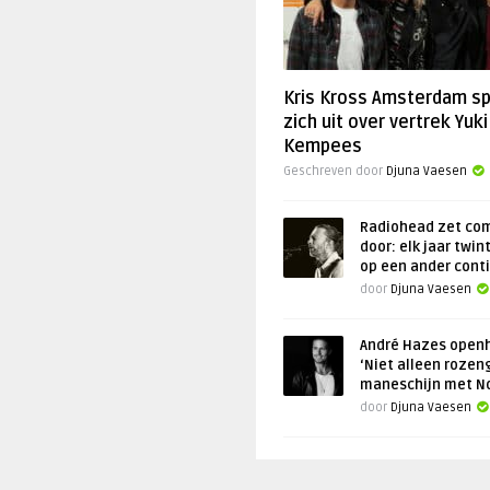
Kris Kross Amsterdam s
zich uit over vertrek Yuki
Kempees
Geschreven door
Djuna Vaesen
Radiohead zet co
door: elk jaar twin
op een ander cont
door
Djuna Vaesen
André Hazes openh
‘Niet alleen rozen
maneschijn met N
door
Djuna Vaesen