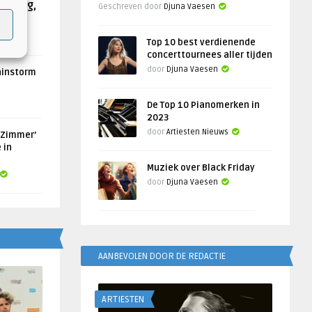
Helling,
Geschreven door
Djuna Vaesen
Top 10 best verdienende
concerttournees aller tijden
door
Djuna Vaesen
ainstorm
De Top 10 Pianomerken in
2023
door
Artiesten Nieuws
 Zimmer’
 in
Muziek over Black Friday
door
Djuna Vaesen
AANBEVOLEN DOOR DE REDACTIE
ARTIESTEN