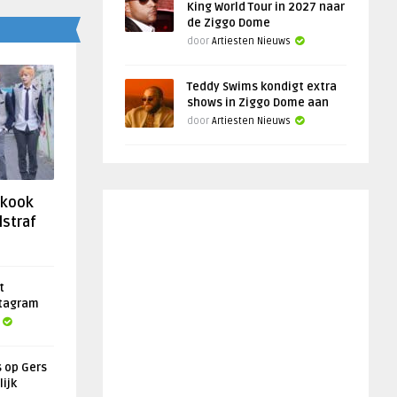
King World Tour in 2027 naar
de Ziggo Dome
door
Artiesten Nieuws
Teddy Swims kondigt extra
shows in Ziggo Dome aan
door
Artiesten Nieuws
gkook
lstraf
t
stagram
s op Gers
lijk