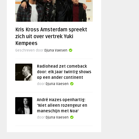
Kris Kross Amsterdam spreekt
zich uit over vertrek Yuki
Kempees
Geschreven door
Djuna Vaesen
Radiohead zet comeback
door: elk jaar twintig shows
op een ander continent
door
Djuna Vaesen
André Hazes openhartig:
‘Niet alleen rozengeur en
maneschijn met Noa’
door
Djuna Vaesen