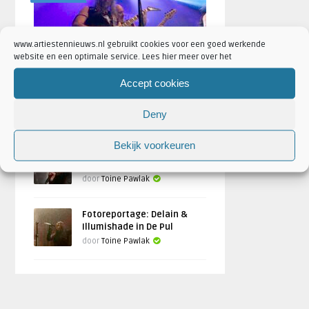
www.artiestennieuws.nl gebruikt cookies voor een goed werkende
website en een optimale service. Lees hier meer over het
Accept cookies
Fotoreportage Brainstorm
festival 2024
Deny
Geschreven door
Toine Pawlak
Bekijk voorkeuren
Fotoreportage: Serenity +
Temperance in De Pul, Uden
door
Toine Pawlak
Fotoreportage: Delain &
Illumishade in De Pul
door
Toine Pawlak