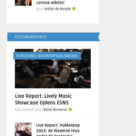
corona-advies’
door
Robin de Roode
FESTIVALREPORTS
EUROSONIC NOORDERSLAG NIEUWS
Live Report: Lively Music
Showcase tijdens ESNS
Geschreven door
René Rosierse
Live Report: Pukkelpop
2019: de Vlaamse reus