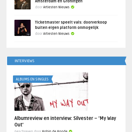
Amsterdam en Groningen
door
Artiesten Nieuws
Ticketmaster speelt vals: doorverkoop
buiten eigen platform onmogelijk
door
Artiesten Nieuws
INTERVIEWS
ALBUMS EN SINGLES
Albumreview en interview: Silvester – ‘My Way
Out’
Geschreven door
Robin de Roode