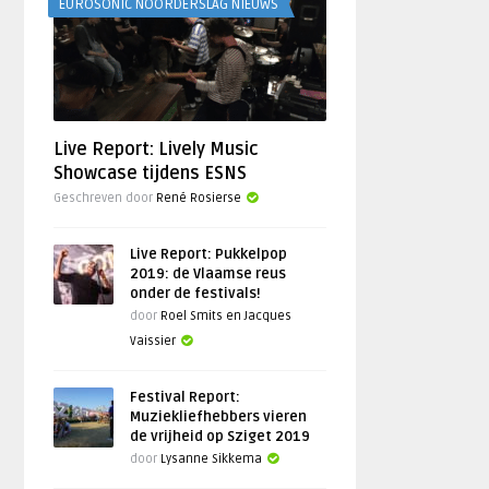
EUROSONIC NOORDERSLAG NIEUWS
Live Report: Lively Music
Showcase tijdens ESNS
Geschreven door
René Rosierse
Live Report: Pukkelpop
2019: de Vlaamse reus
onder de festivals!
door
Roel Smits en Jacques
Vaissier
Festival Report:
Muziekliefhebbers vieren
de vrijheid op Sziget 2019
door
Lysanne Sikkema