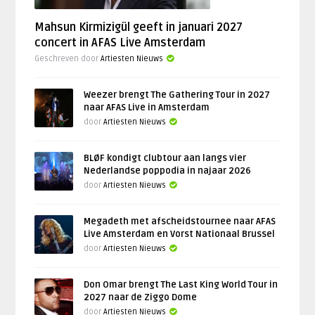
Mahsun Kirmizigül geeft in januari 2027
concert in AFAS Live Amsterdam
Geschreven door
Artiesten Nieuws
Weezer brengt The Gathering Tour in 2027
naar AFAS Live in Amsterdam
door
Artiesten Nieuws
BLØF kondigt clubtour aan langs vier
Nederlandse poppodia in najaar 2026
door
Artiesten Nieuws
Megadeth met afscheidstournee naar AFAS
Live Amsterdam en Vorst Nationaal Brussel
door
Artiesten Nieuws
Don Omar brengt The Last King World Tour in
2027 naar de Ziggo Dome
door
Artiesten Nieuws