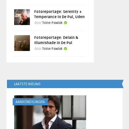
Fotoreportage: Serenity +
Temperance in De Pul, Uden
door
Toine Pawlak
Fotoreportage: Delain &
Illumishade in De Pul
door
Toine Pawlak
LAATSTE NIEUWS
AANKONDIGINGEN