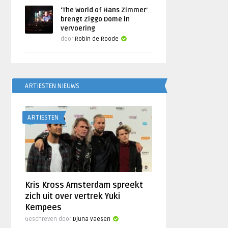
‘The World of Hans Zimmer’
brengt Ziggo Dome in
vervoering
door
Robin de Roode
ARTIESTEN NIEUWS
ARTIESTEN
Kris Kross Amsterdam spreekt
zich uit over vertrek Yuki
Kempees
Geschreven door
Djuna Vaesen