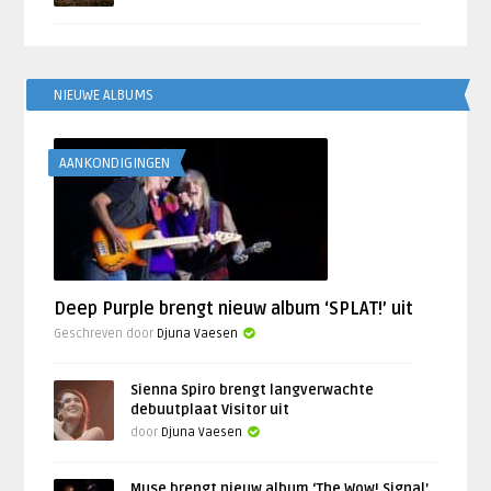
NIEUWE ALBUMS
AANKONDIGINGEN
Deep Purple brengt nieuw album ‘SPLAT!’ uit
Geschreven door
Djuna Vaesen
Sienna Spiro brengt langverwachte
debuutplaat Visitor uit
door
Djuna Vaesen
Muse brengt nieuw album ‘The Wow! Signal’