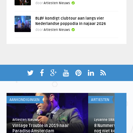
door
Artiesten Nieuws
BLØF kondigt clubtour aan langs vier
Nederlandse poppodia in najaar 2026
door
Artiesten Nieuws
AANKONDIGINGEN
ARTIESTEN
Artiesten Nieuws
Lysanne Sikkema
Vintage Trouble in 2019 naar
8 Nummers van Ed Sh
Paradiso Amsterdam
nog niet kent