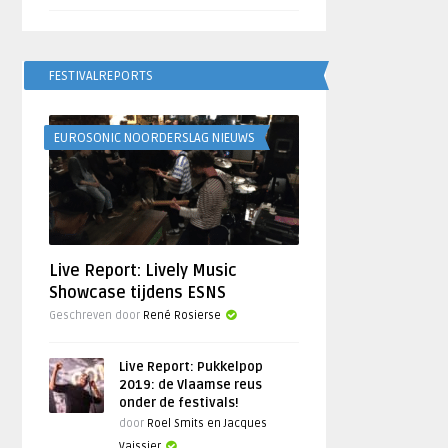
FESTIVALREPORTS
EUROSONIC NOORDERSLAG NIEUWS
Live Report: Lively Music
Showcase tijdens ESNS
Geschreven door
René Rosierse
Live Report: Pukkelpop
2019: de Vlaamse reus
onder de festivals!
door
Roel Smits en Jacques
Vaissier