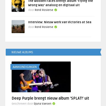
The Wooden Faces brengt album ‘Flying the
Wrong Way’ analoog en digitaal uit
door
René Rosierse
Interview: Nieuw werk van Victories at Sea
door
René Rosierse
NIEUWE ALBUMS
AANKONDIGINGEN
Deep Purple brengt nieuw album ‘SPLAT!’ uit
Geschreven door
Djuna Vaesen