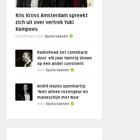
Kris Kross Amsterdam spreekt
zich uit over vertrek Yuki
Kempees
Geschreven door
Djuna Vaesen
Radiohead zet comeback
door: elk jaar twintig shows
op een ander continent
door
Djuna Vaesen
André Hazes openhartig:
‘Niet alleen rozengeur en
maneschijn met Noa’
door
Djuna Vaesen