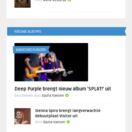
door
René Rosierse
NIEUWE ALBUMS
AANKONDIGINGEN
Deep Purple brengt nieuw album ‘SPLAT!’ uit
Geschreven door
Djuna Vaesen
Sienna Spiro brengt langverwachte
debuutplaat Visitor uit
door
Djuna Vaesen