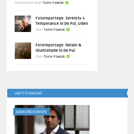
Geschreven door
Toine Pawlak
Fotoreportage: Serenity +
Temperance in De Pul, Uden
door
Toine Pawlak
Fotoreportage: Delain &
Illumishade in De Pul
door
Toine Pawlak
LAATSTE NIEUWS
AANKONDIGINGEN