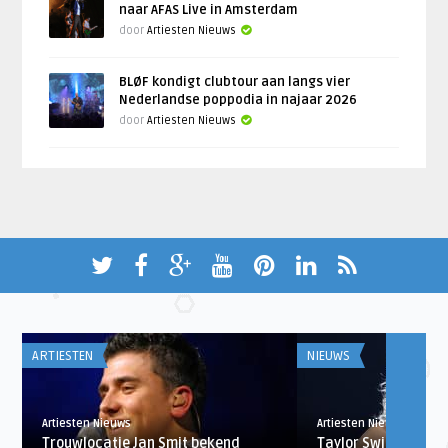
naar AFAS Live in Amsterdam
door
Artiesten Nieuws
BLØF kondigt clubtour aan langs vier
Nederlandse poppodia in najaar 2026
door
Artiesten Nieuws
ARTIESTEN
NIEUWS
Artiesten Nieuws
Artiesten Nieuws
Trouwlocatie Jan Smit bekend
Taylor Swift single 