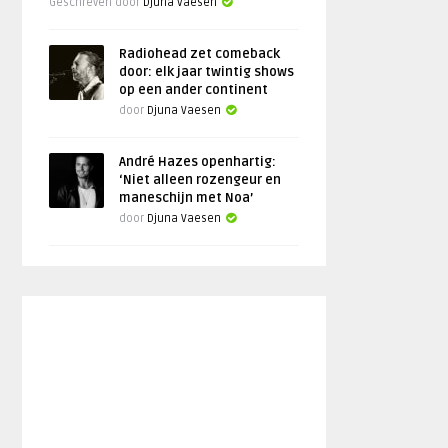
Geschreven door
Djuna Vaesen
Radiohead zet comeback
door: elk jaar twintig shows
op een ander continent
door
Djuna Vaesen
André Hazes openhartig:
‘Niet alleen rozengeur en
maneschijn met Noa’
door
Djuna Vaesen