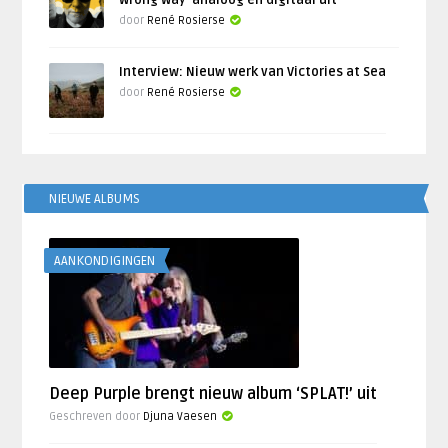
Wrong Way’ analoog en digitaal uit
door
René Rosierse
Interview: Nieuw werk van Victories at Sea
door
René Rosierse
NIEUWE ALBUMS
AANKONDIGINGEN
Deep Purple brengt nieuw album ‘SPLAT!’ uit
Geschreven door
Djuna Vaesen