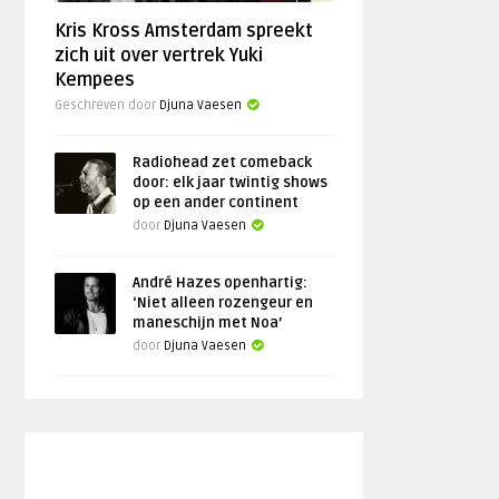
Kris Kross Amsterdam spreekt
zich uit over vertrek Yuki
Kempees
Geschreven door
Djuna Vaesen
Radiohead zet comeback
door: elk jaar twintig shows
op een ander continent
door
Djuna Vaesen
André Hazes openhartig:
‘Niet alleen rozengeur en
maneschijn met Noa’
door
Djuna Vaesen