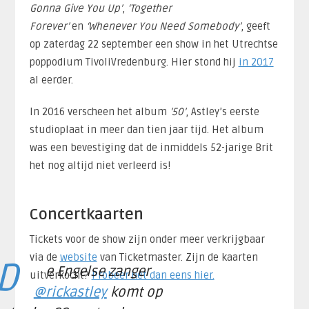
Gonna Give You Up’
,
‘Together
Forever’
en
‘Whenever You Need Somebody’
, geeft
op zaterdag 22 september een show in het Utrechtse
poppodium TivoliVredenburg. Hier stond hij
in 2017
al eerder.
In 2016 verscheen het album
’50’
, Astley’s eerste
studioplaat in meer dan tien jaar tijd. Het album
was een bevestiging dat de inmiddels 52-jarige Brit
het nog altijd niet verleerd is!
Concertkaarten
Tickets voor de show zijn onder meer verkrijgbaar
via de
website
van Ticketmaster. Zijn de kaarten
D
e Engelse zanger
uitverkocht?
Probeer het dan eens hier.
@rickastley
komt op