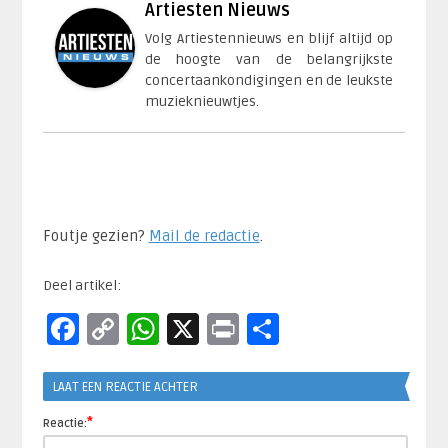
Artiesten Nieuws
Volg Artiestennieuws en blijf altijd op
de hoogte van de belangrijkste
concertaankondigingen en de leukste
muzieknieuwtjes.
Foutje gezien?
Mail de redactie
.​
Deel artikel:
Facebook
Copy
WhatsApp
X
Print
Delen
Link
LAAT EEN REACTIE ACHTER
*
Reactie: