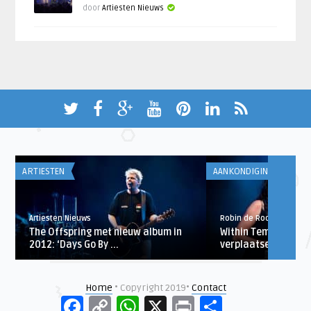
door
Artiesten Nieuws
ARTIESTEN
AANKONDIGINGEN
Artiesten Nieuws
Robin de Roode
The Offspring met nieuw album in
Within Temptation 
2012: ‘Days Go By ...
verplaatsen Ziggo D
Home
• Copyright 2019•
Contact
Facebook
Copy
WhatsApp
X
Print
Delen