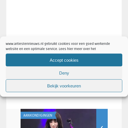
www.artiestennieuws.nl gebruikt cookies voor een goed werkende
website en een optimale service. Lees hier meer over het
Accept cookies
·
·
Artikel Tags:
rick astley
Rick Astley 2018
Rick Astley
·
·
Nederland
Rick Astley TivoliVredenburg
TivoliVredenburg
Deny
·
·
Artikel Categorieën:
Aankondigingen
Artiesten
·
·
·
Concertaankondigingen
Nieuws
Rick Astley Nieuws
Bekijk voorkeuren
·
TivoliVredenburg Nieuws
Venues
AANKONDIGINGEN
AANKONDIGING