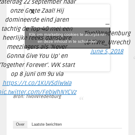
zaterdag 22 september naar
onze Grote Zaal! Hij
domineerde eind jaren
—
tachtig de Top-40 met een
TivoliVredenburg
Klik om marketing cookies te accepteren
heerlijke reeks dansbare
en deze inhoud in te schakelen
(@TiVre_Utrecht)
meezingers als 'Never
June 5, 2018
Gonna Give You Up' en
'Together Forever'. VVK start
op 8 juni om 9u via
https://t.co/1KUVSdlwWa
pic.twitter.com/FebWhNYCVz
Bron: TivoliVredenburg
Over
Laatste berichten