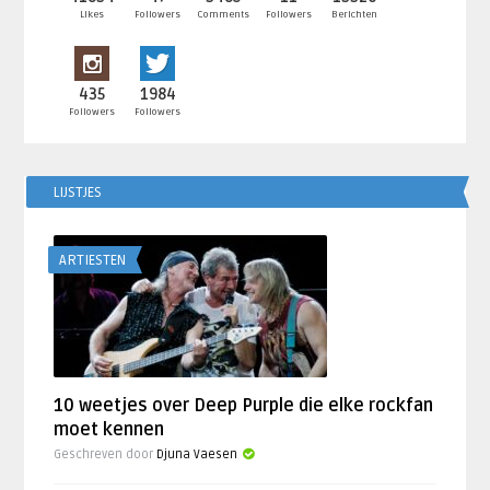
Likes
Followers
Comments
Followers
Berichten
435
1984
Followers
Followers
LIJSTJES
ARTIESTEN
10 weetjes over Deep Purple die elke rockfan
moet kennen
Geschreven door
Djuna Vaesen