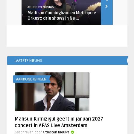
Artiesten Nieuws
Artiesten Nieu
Madison Cunningham en Metropole
Racoon aan
de ...
Orkest: drie shows in Ne ...
clubs met ‘It
LAATSTE NIEUWS
AANKONDIGINGEN
Mahsun Kirmizigül geeft in januari 2027
concert in AFAS Live Amsterdam
Geschreven door
Artiesten Nieuws