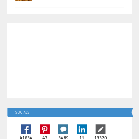
SOCIALS
41834
47
3485
11
13320