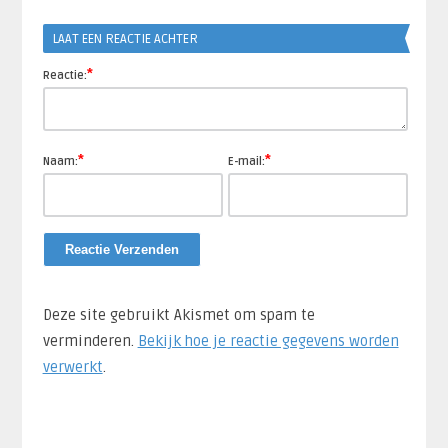
Link
LAAT EEN REACTIE ACHTER
*
Reactie:
*
*
Naam:
E-mail:
Deze site gebruikt Akismet om spam te
verminderen.
Bekijk hoe je reactie gegevens worden
verwerkt
.