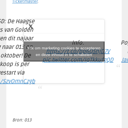
Ticketmaster
.
GD: De Haagse
s van Golden
en dit najaar
Info:
Po
 naar 013 op
Klik om marketing cookies te accepteren
https://t.co/bp6Q5hjD7V
 oktober! De
en deze inhoud in te schakelen
pic.twitter.com/IqTkkufgQD
Ja
rkoop is per
estart via
co/SzvOmnCzgb
Bron: 013