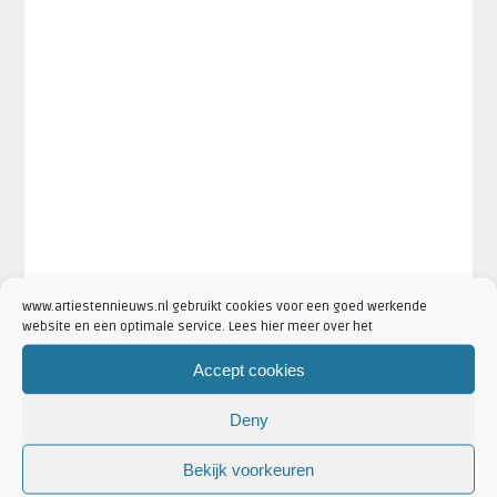
www.artiestennieuws.nl gebruikt cookies voor een goed werkende
website en een optimale service. Lees hier meer over het
·
·
Artikel Categorieën:
013 Nieuws
Aankondigingen
Artiesten
Accept cookies
·
·
·
·
Concertaankondigingen
Golden Earring Nieuws
Nieuws
Venues
Deny
Bekijk voorkeuren