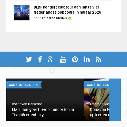
BLØF kondigt clubtour aan langs vier
Nederlandse poppodia in najaar 2026
door
Artiesten Nieuws
AANKONDIGINGEN
AANKONDIGINGEN
Oscar van Oorschot
Artiesten Nieuws
Marillion geeft twee concerten in
Donavon Frankenrei
TivoliVredenburg
optreden naar Ned