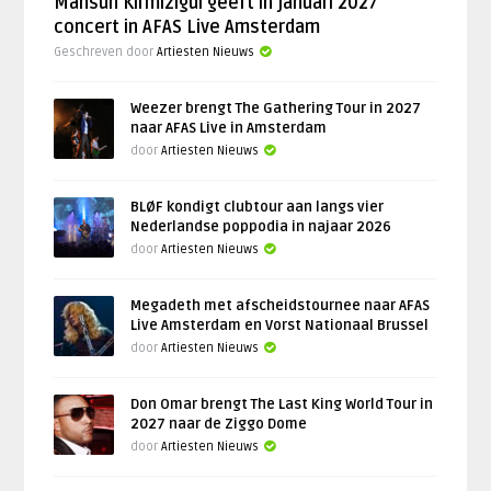
Mahsun Kirmizigül geeft in januari 2027
concert in AFAS Live Amsterdam
Geschreven door
Artiesten Nieuws
Weezer brengt The Gathering Tour in 2027
naar AFAS Live in Amsterdam
door
Artiesten Nieuws
BLØF kondigt clubtour aan langs vier
Nederlandse poppodia in najaar 2026
door
Artiesten Nieuws
Megadeth met afscheidstournee naar AFAS
Live Amsterdam en Vorst Nationaal Brussel
door
Artiesten Nieuws
Don Omar brengt The Last King World Tour in
2027 naar de Ziggo Dome
door
Artiesten Nieuws