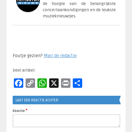
de hoogte van de belangrijkste
concertaankondigingen en de leukste
muzieknieuwtjes.
Foutje gezien?
Mail de redactie
.​
Deel artikel:
Facebook
Copy
WhatsApp
X
Print
Delen
Link
LAAT EEN REACTIE ACHTER
*
Reactie: