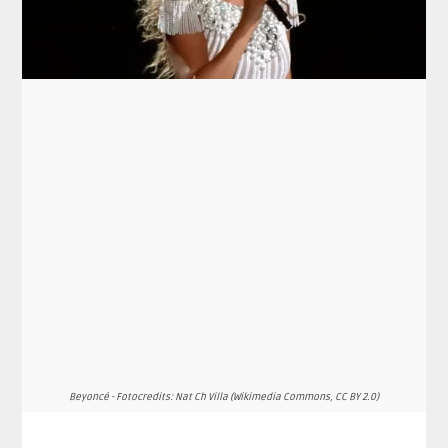
Beyoncé - Fotocredits: Nat Ch Villa (Wikimedia Commons, CC BY 2.0)