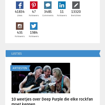
41834
47
3485
11
13320
Likes
Followers
Comments
Followers
Berichten
435
1984
Followers
Followers
LIJSTJES
ARTIESTEN
10 weetjes over Deep Purple die elke rockfan
moet kennen