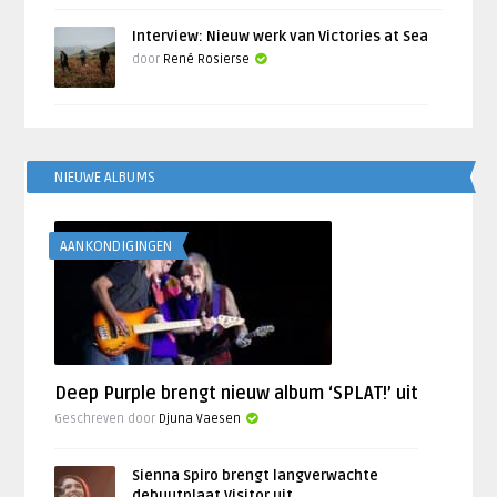
Interview: Nieuw werk van Victories at Sea
door
René Rosierse
NIEUWE ALBUMS
AANKONDIGINGEN
Deep Purple brengt nieuw album ‘SPLAT!’ uit
Geschreven door
Djuna Vaesen
Sienna Spiro brengt langverwachte
debuutplaat Visitor uit