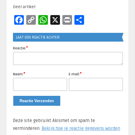
Deel artikel:
Facebook
Copy
WhatsApp
X
Print
Delen
Link
LAAT EEN REACTIE ACHTER
*
Reactie:
*
*
Naam:
E-mail:
Deze site gebruikt Akismet om spam te
verminderen.
Bekijk hoe je reactie gegevens worden