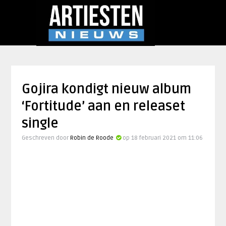
Gojira kondigt nieuw album
‘Fortitude’ aan en releaset
single
Geschreven door
Robin de Roode
op 18 februari 2021 om 11:06