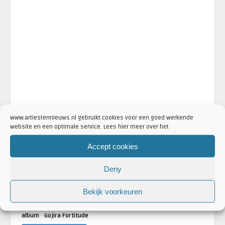
www.artiestennieuws.nl gebruikt cookies voor een goed werkende
website en een optimale service. Lees hier meer over het
Accept cookies
Deny
Bekijk voorkeuren
·
·
·
·
Artikel Tags:
album
fortitude
Gojira
Gojira 2021
Gojira
·
album
Gojira Fortitude