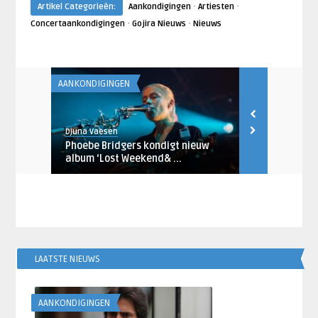
·
·
Artikel Categorieën:
Aankondigingen
Artiesten
·
·
Concertaankondigingen
Gojira Nieuws
Nieuws
AANKONDIGINGEN
AANKONDIGING
Djuna Vaesen
Djuna Vaesen
The Wow!
Phoebe Bridgers kondigt nieuw
Olivia Rodr
album ‘Lost Weekend& ...
‘you seem pre
LAATSTE NIEUWS
AANKONDIGINGEN