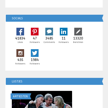
SOCIALS
41834
47
3485
11
13320
Likes
Followers
Comments
Followers
Berichten
435
1984
Followers
Followers
LIJSTJES
ARTIESTEN