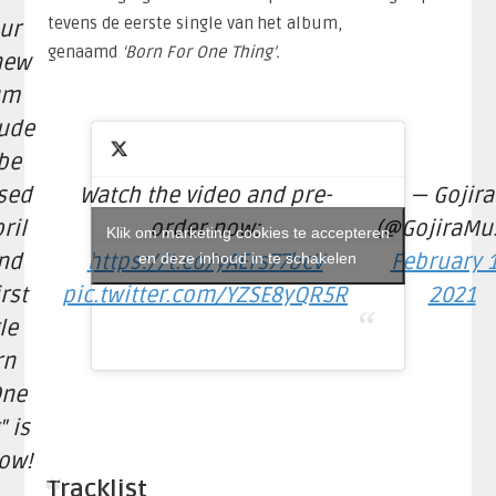
tevens de eerste single van het album,
ur
genaamd
‘Born For One Thing’.
new
um
tude
 be
sed
Watch the video and pre-
— Gojira
ril
order now:
(@GojiraMus
Klik om marketing cookies te accepteren
nd
https://t.co/yAErs77bcV
en deze inhoud in te schakelen
February 1
irst
pic.twitter.com/YZSE8yQR5R
2021
le
rn
One
" is
ow!
Tracklist