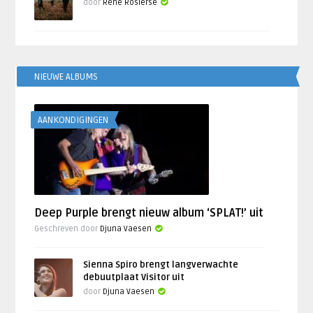
door
René Rosierse
NIEUWE ALBUMS
AANKONDIGINGEN
Deep Purple brengt nieuw album ‘SPLAT!’ uit
Geschreven door
Djuna Vaesen
Sienna Spiro brengt langverwachte
debuutplaat Visitor uit
door
Djuna Vaesen