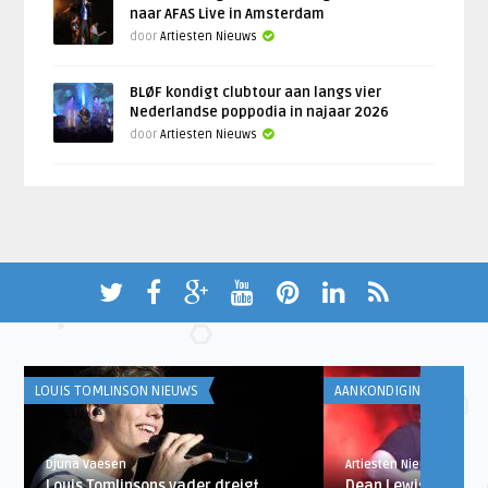
naar AFAS Live in Amsterdam
door
Artiesten Nieuws
BLØF kondigt clubtour aan langs vier
Nederlandse poppodia in najaar 2026
door
Artiesten Nieuws
LOUIS TOMLINSON NIEUWS
AANKONDIGINGEN
Djuna Vaesen
Artiesten Nieuws
e
Louis Tomlinsons vader dreigt
Dean Lewis in april