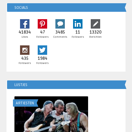
SOCIALS
41834
47
3485
11
13320
Likes
Followers
Comments
Followers
Berichten
435
1984
Followers
Followers
LIJSTJES
ARTIESTEN