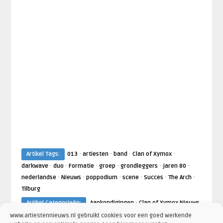
·
·
·
·
Artikel Tags:
013
artiesten
band
Clan of Xymox
·
·
·
·
·
·
darkwave
duo
Formatie
groep
grondleggers
jaren 80
·
·
·
·
·
·
nederlandse
Nieuws
poppodium
scene
Succes
The Arch
Tilburg
·
Artikel Categorieën:
Aankondigingen
Clan of Xymox Nieuws
·
·
Concertaankondigingen
Nieuws
www.artiestennieuws.nl gebruikt cookies voor een goed werkende