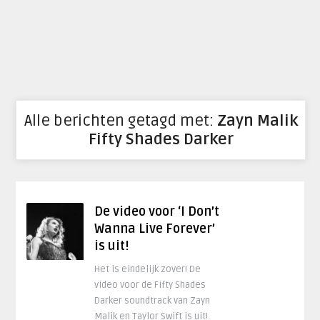
Alle berichten getagd met:
Zayn Malik
Fifty Shades Darker
De video voor ‘I Don’t
Wanna Live Forever’
is uit!
Het is eindelijk zover! De
video voor de Fifty Shades
Darker soundtrack van Zayn
Malik en Taylor Swift is uit!