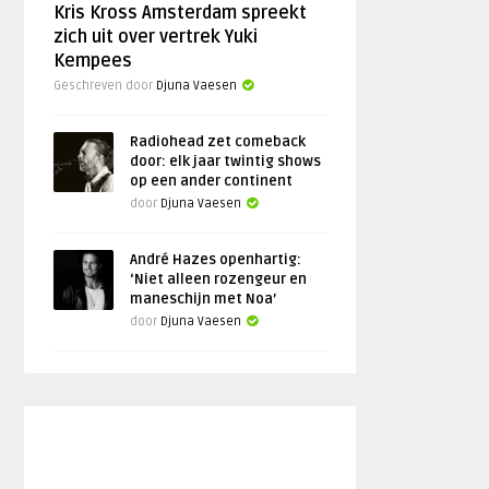
Kris Kross Amsterdam spreekt
zich uit over vertrek Yuki
Kempees
Geschreven door
Djuna Vaesen
Radiohead zet comeback
door: elk jaar twintig shows
op een ander continent
door
Djuna Vaesen
André Hazes openhartig:
‘Niet alleen rozengeur en
maneschijn met Noa’
door
Djuna Vaesen