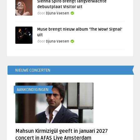
Sienna Spiro brengt langverwachte
debuutplaat Visitor uit
door
Djuna Vaesen
Muse brengt nieuw album ‘The Wow! Signal’
uit
door
Djuna Vaesen
NIEUWE CONCERTEN
AANKONDIGINGEN
Mahsun Kirmizigül geeft in januari 2027
concert in AFAS Live Amsterdam