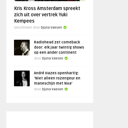
Kris Kross Amsterdam spreekt
zich uit over vertrek Yuki
Kempees
Geschreven door
Djuna Vaesen
Radiohead zet comeback
door: elk jaar twintig shows
op een ander continent
door
Djuna Vaesen
André Hazes openhartig:
‘Niet alleen rozengeur en
maneschijn met Noa’
door
Djuna Vaesen