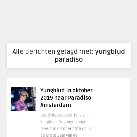
Alle berichten getagd met:
yungblud
paradiso
Yungblud in oktober
2019 naar Paradiso
Amsterdam
Goed nieuws voor fans van
Yungblud! De jonge zanger
treedt in oktober 2019 op in
de Grote Zaal van de