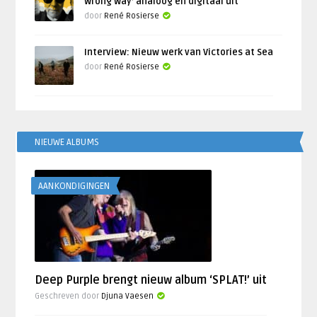
Wrong Way’ analoog en digitaal uit
door
René Rosierse
Interview: Nieuw werk van Victories at Sea
door
René Rosierse
NIEUWE ALBUMS
AANKONDIGINGEN
Deep Purple brengt nieuw album ‘SPLAT!’ uit
Geschreven door
Djuna Vaesen