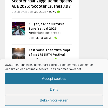
Scooter naar Ziggo Dome tijdens
ADE 2026: ‘Scooter Crushes ADE’
Geschreven door
Artiesten Nieuws
Bulgarije wint Eurovisie
Songfestival 2026,
Nederland ontbreekt
door
Djuna Vaesen
Festivalseizoen 2026 trapt
af met REBiRTH Festival
door
Djuna Vaesen
www.artiestennieuws.nl gebruikt cookies voor een goed werkende
website en een optimale service. Lees hier meer over het
Accept cookies
FOTOREPORTAGES
Deny
FEATURED
Bekijk voorkeuren