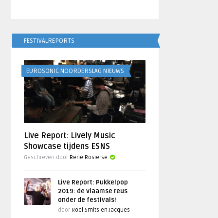
FESTIVALREPORTS
EUROSONIC NOORDERSLAG NIEUWS
Live Report: Lively Music
Showcase tijdens ESNS
Geschreven door
René Rosierse
Live Report: Pukkelpop
2019: de Vlaamse reus
onder de festivals!
door
Roel Smits en Jacques