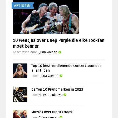
ARTIESTEN
10 weetjes over Deep Purple die elke rockfan
moet kennen
Geschreven door
Djuna Vaesen
Top 10 best verdienende concerttournees
aller tijden
door
Djuna Vaesen
De Top 10 Pianomerken in 2023
door
Artiesten Nieuws
Muziek over Black Friday
door
Djuna Vaesen