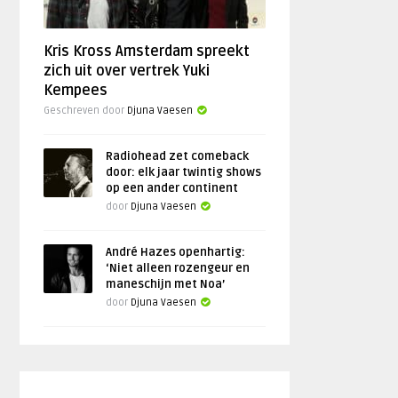
Kris Kross Amsterdam spreekt
zich uit over vertrek Yuki
Kempees
Geschreven door
Djuna Vaesen
Radiohead zet comeback
door: elk jaar twintig shows
op een ander continent
door
Djuna Vaesen
André Hazes openhartig:
‘Niet alleen rozengeur en
maneschijn met Noa’
door
Djuna Vaesen