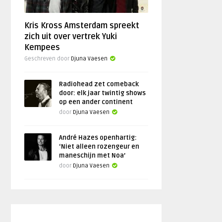
Kris Kross Amsterdam spreekt
zich uit over vertrek Yuki
Kempees
Geschreven door
Djuna Vaesen
Radiohead zet comeback
door: elk jaar twintig shows
op een ander continent
door
Djuna Vaesen
André Hazes openhartig:
‘Niet alleen rozengeur en
maneschijn met Noa’
door
Djuna Vaesen