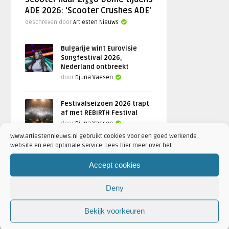
ADE 2026: ‘Scooter Crushes ADE’
Geschreven door
Artiesten Nieuws
Bulgarije wint Eurovisie
Songfestival 2026,
Nederland ontbreekt
door
Djuna Vaesen
Festivalseizoen 2026 trapt
af met REBiRTH Festival
door
Djuna Vaesen
www.artiestennieuws.nl gebruikt cookies voor een goed werkende
website en een optimale service. Lees hier meer over het
Accept cookies
FOTOREPORTAGES
Deny
FEATURED
Bekijk voorkeuren