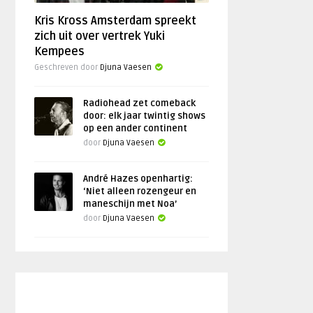
Kris Kross Amsterdam spreekt
zich uit over vertrek Yuki
Kempees
Geschreven door
Djuna Vaesen
Radiohead zet comeback
door: elk jaar twintig shows
op een ander continent
door
Djuna Vaesen
André Hazes openhartig:
‘Niet alleen rozengeur en
maneschijn met Noa’
door
Djuna Vaesen