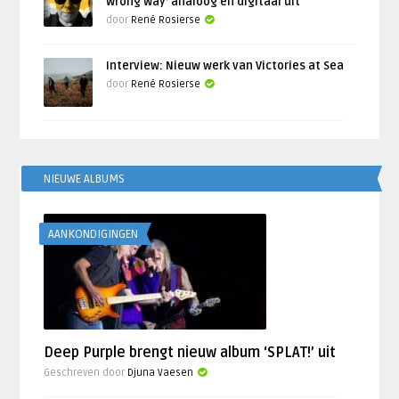
Wrong Way’ analoog en digitaal uit
door
René Rosierse
Interview: Nieuw werk van Victories at Sea
door
René Rosierse
NIEUWE ALBUMS
AANKONDIGINGEN
Deep Purple brengt nieuw album ‘SPLAT!’ uit
Geschreven door
Djuna Vaesen