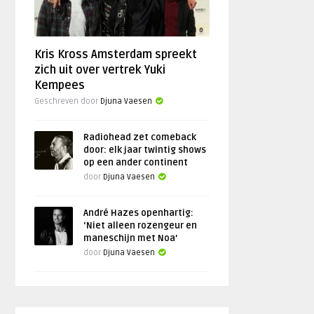
Kris Kross Amsterdam spreekt
zich uit over vertrek Yuki
Kempees
Geschreven door
Djuna Vaesen
Radiohead zet comeback
door: elk jaar twintig shows
op een ander continent
door
Djuna Vaesen
André Hazes openhartig:
‘Niet alleen rozengeur en
maneschijn met Noa’
door
Djuna Vaesen