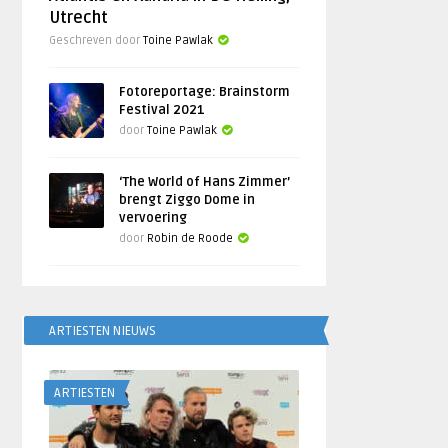
Utrecht
Geschreven door
Toine Pawlak
Fotoreportage: Brainstorm
Festival 2021
door
Toine Pawlak
‘The World of Hans Zimmer’
brengt Ziggo Dome in
vervoering
door
Robin de Roode
ARTIESTEN NIEUWS
ARTIESTEN