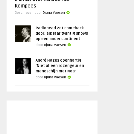
Kempees
Geschreven door
Djuna Vaesen
Radiohead zet comeback
door: elk jaar twintig shows
op een ander continent
door
Djuna Vaesen
André Hazes openhartig:
‘Niet alleen rozengeur en
maneschijn met Noa’
door
Djuna Vaesen