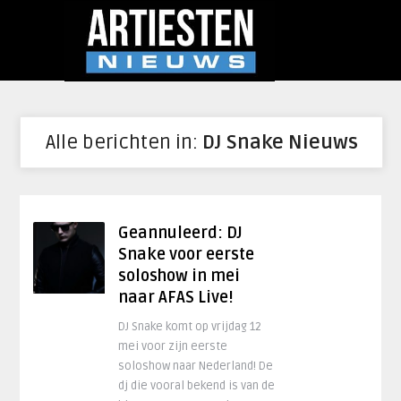
Alle berichten in:
DJ Snake Nieuws
Geannuleerd: DJ
Snake voor eerste
soloshow in mei
naar AFAS Live!
DJ Snake komt op vrijdag 12
mei voor zijn eerste
soloshow naar Nederland! De
dj die vooral bekend is van de