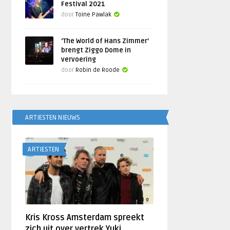
Festival 2021
door
Toine Pawlak
‘The World of Hans Zimmer’
brengt Ziggo Dome in
vervoering
door
Robin de Roode
ARTIESTEN NIEUWS
ARTIESTEN
Kris Kross Amsterdam spreekt
zich uit over vertrek Yuki