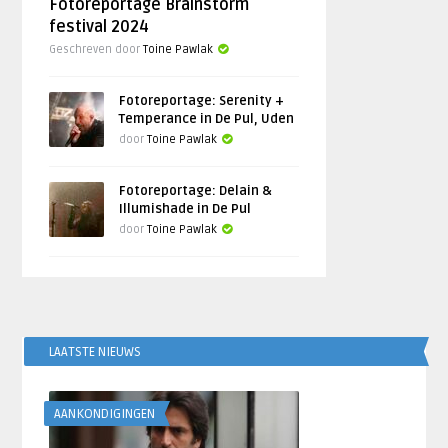
Fotoreportage Brainstorm
festival 2024
Geschreven door
Toine Pawlak
Fotoreportage: Serenity +
Temperance in De Pul, Uden
door
Toine Pawlak
Fotoreportage: Delain &
Illumishade in De Pul
door
Toine Pawlak
LAATSTE NIEUWS
AANKONDIGINGEN