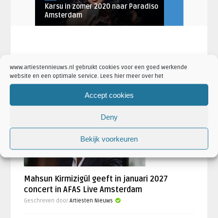
 met
Karsu in zomer 2020 naar Paradiso
HRVY met ‘HR
Amsterdam
naar Parad .
www.artiestennieuws.nl gebruikt cookies voor een goed werkende
website en een optimale service. Lees hier meer over het
LAATSTE NIEUWS
Accept cookies
AANKONDIGINGEN
Deny
Bekijk voorkeuren
Mahsun Kirmizigül geeft in januari 2027
concert in AFAS Live Amsterdam
Geschreven door
Artiesten Nieuws