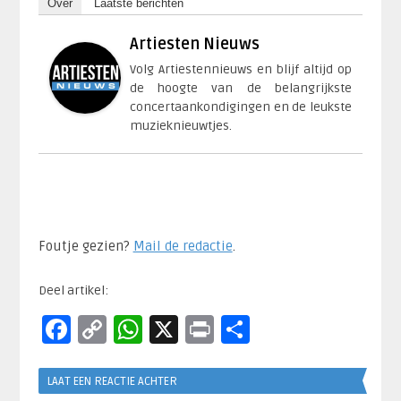
Over
Laatste berichten
Artiesten Nieuws
Volg Artiestennieuws en blijf altijd op
de hoogte van de belangrijkste
concertaankondigingen en de leukste
muzieknieuwtjes.
Foutje gezien?
Mail de redactie
.​
Deel artikel:
Facebook
Copy
WhatsApp
X
Print
Delen
Link
LAAT EEN REACTIE ACHTER