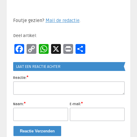
Foutje gezien?
Mail de redactie
.​
Deel artikel:
Facebook
Copy
WhatsApp
X
Print
Delen
Link
LAAT EEN REACTIE ACHTER
*
Reactie:
*
*
Naam:
E-mail: