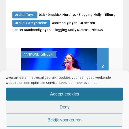
·
·
·
Artikel Tags:
013
Dropkick Murphys
Flogging Molly
Tilburg
·
·
Artikel Categorieën:
Aankondigingen
Artiesten
·
·
Concertaankondigingen
Flogging Molly Nieuws
Nieuws
AANKONDIGINGEN
AANKONDIGING
Artiesten Nieuws
Artiesten Nieu
www.artiestennieuws.nl gebruikt cookies voor een goed werkende
 en
Floor Jansen met HYTRESS Tour
Racoon aan
website en een optimale service. Lees hier meer over het
..
2027 o.a. naar Utrecht, Ti ...
clubs met ‘It
Accept cookies
Deny
Bekijk voorkeuren
LAATSTE NIEUWS