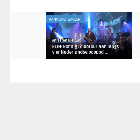
AANKONDIGINGEN
Artiesten Nieuws
BLØF kondigt clubtour aan langs
vier Nederlandse poppod ...
AANKONDIGINGEN
Artiesten Nieuws
Metalband Ministry brengt
afscheidstour naar TivoliVrede ...
AANKONDIGINGEN
Artiesten Nieuws