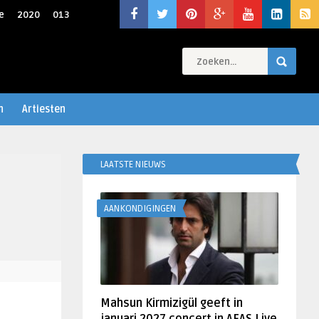
e
2020
013
n
Artiesten
LAATSTE NIEUWS
AANKONDIGINGEN
Mahsun Kirmizigül geeft in