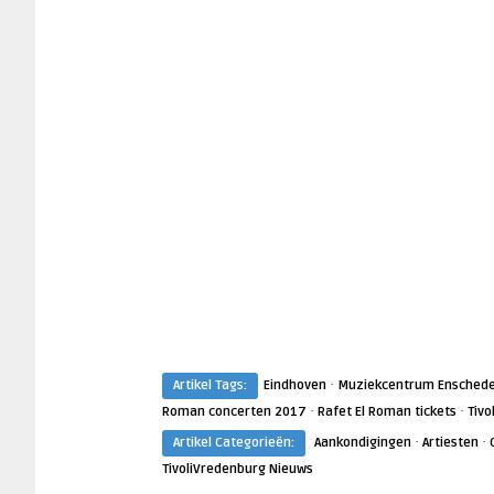
·
Artikel Tags:
Eindhoven
Muziekcentrum Ensched
·
·
Roman concerten 2017
Rafet El Roman tickets
Tivo
·
·
Artikel Categorieën:
Aankondigingen
Artiesten
TivoliVredenburg Nieuws