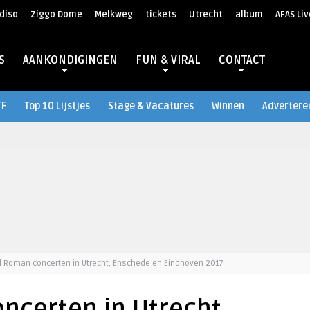
diso
Ziggo Dome
Melkweg
tickets
Utrecht
album
AFAS Liv
S
AANKONDIGINGEN
FUN & VIRAL
CONTACT
TF
Top 10 Lijstjes
Stage & Vacatures
Winnen
Advertere
El Roman concerten in Utrecht, Enschede en Eindhoven 2017