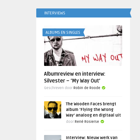
INTERVIEWS
ALBUMS EN SINGLES
Albumreview en interview:
Silvester – ‘My Way Out’
Geschreven door
Robin de Roode
The Wooden Faces brengt
album ‘Flying the Wrong
Way’ analoog en digitaal uit
door
René Rosierse
Interview: Nieuw werk van