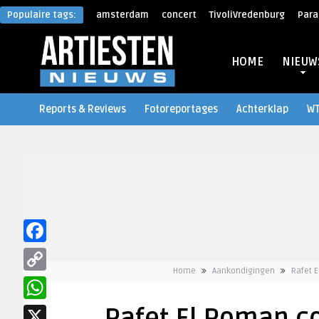
Populaire tags:
amsterdam
concert
TivoliVredenburg
Para
HOME
NIEUW
Reports & Reviews
Fotoreportages
Achterklap
W
Facebook
Home
Aankondigingen
Rafet 
Copy
Link
WhatsApp