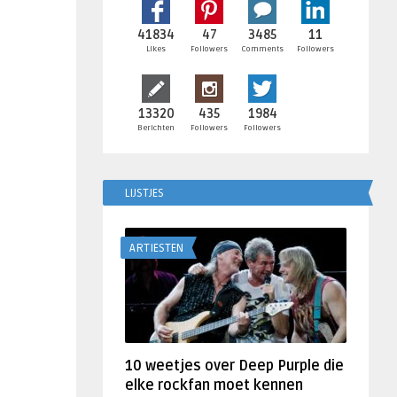
41834
47
3485
11
Likes
Followers
Comments
Followers
13320
435
1984
Berichten
Followers
Followers
LIJSTJES
ARTIESTEN
10 weetjes over Deep Purple die
elke rockfan moet kennen