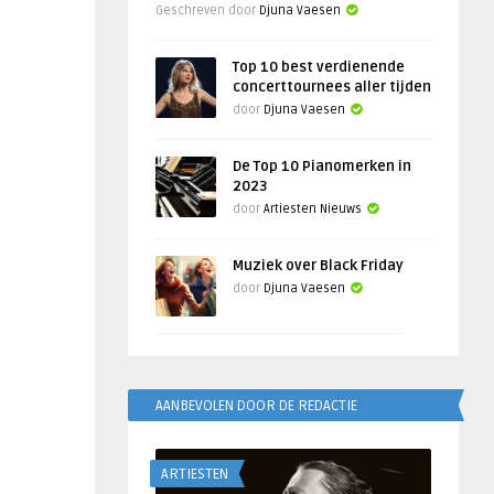
Geschreven door
Djuna Vaesen
Top 10 best verdienende
concerttournees aller tijden
door
Djuna Vaesen
De Top 10 Pianomerken in
2023
door
Artiesten Nieuws
Muziek over Black Friday
door
Djuna Vaesen
AANBEVOLEN DOOR DE REDACTIE
ARTIESTEN