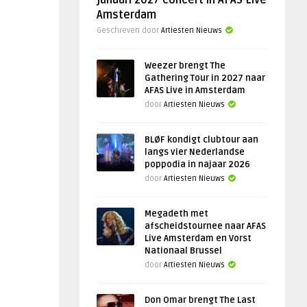
januari 2027 concert in AFAS Live
Amsterdam
Geschreven door
Artiesten Nieuws
Weezer brengt The
Gathering Tour in 2027 naar
AFAS Live in Amsterdam
door
Artiesten Nieuws
BLØF kondigt clubtour aan
langs vier Nederlandse
poppodia in najaar 2026
door
Artiesten Nieuws
Megadeth met
afscheidstournee naar AFAS
Live Amsterdam en Vorst
Nationaal Brussel
door
Artiesten Nieuws
Don Omar brengt The Last