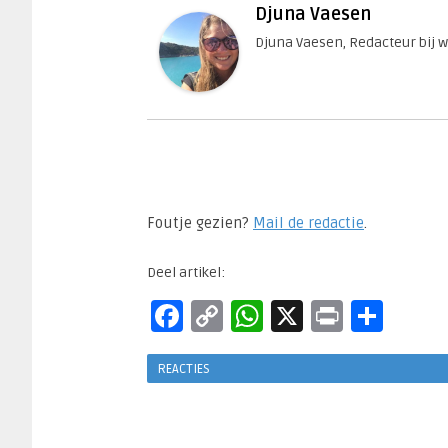
Djuna Vaesen
Djuna Vaesen, Redacteur bij 
Foutje gezien?
Mail de redactie
.​
Deel artikel:
Facebook
Copy
WhatsApp
X
Print
Del
Link
REACTIES