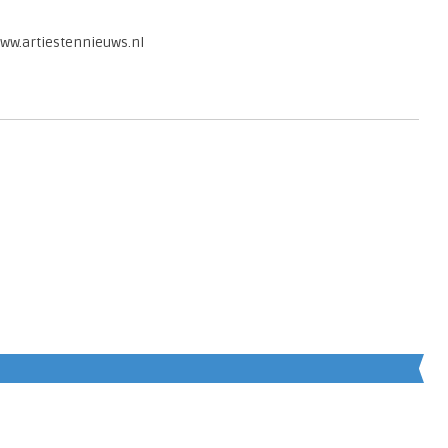
www.artiestennieuws.nl
en