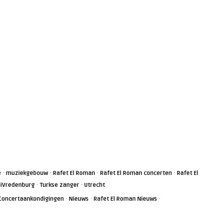
·
·
·
·
e
muziekgebouw
Rafet El Roman
Rafet El Roman concerten
Rafet El
·
·
liVredenburg
Turkse zanger
Utrecht
·
·
·
Concertaankondigingen
Nieuws
Rafet El Roman Nieuws