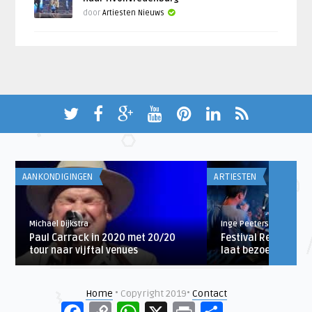
door
Artiesten Nieuws
AANKONDIGINGEN
ARTIESTEN
Michael Dijkstra
Inge Peeters
Paul Carrack in 2020 met 20/20
Festival Report: We 
tour naar vijftal venues
laat bezoekers genie
Home
• Copyright 2019•
Contact
Facebook
Copy
WhatsApp
X
Print
Delen