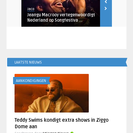
Jaco
Jaco
s DWDD
Jeangu Macrooy vertegenwoordigt
Fresku met ‘
Nederland op Songfestiva ...
verschi ...
LAATSTE NIEUWS
AANKONDIGINGEN
Teddy Swims kondigt extra shows in Ziggo
Dome aan