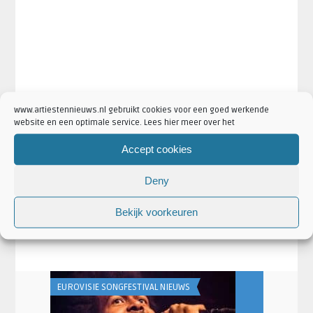
www.artiestennieuws.nl gebruikt cookies voor een goed werkende
website en een optimale service. Lees hier meer over het
Accept cookies
·
·
·
Artikel Tags:
dwdd
Lucky Live
LuckyTV
Sander van de
Deny
·
Pavert
Zuiderstrandtheater
·
Bekijk voorkeuren
Artikel Categorieën:
Aankondigingen
De Wereld Draait Door
·
·
Nieuws
Nieuws
Televisie
EUROVISIE SONGFESTIVAL NIEUWS
AANKONDIGING