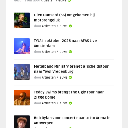
Geschreven door
Artiesten Nieuws
Glen Hansard (56) omgekomen bij
motorongeluk
door
Artiesten Nieuws
TYLA in oktober 2026 naar AFAS Live
Amsterdam
door
Artiesten Nieuws
Metalband Ministry brengt afscheidstour
naar TivoliVredenburg
door
Artiesten Nieuws
Teddy Swims brengt The Ugly Tour naar
Ziggo Dome
door
Artiesten Nieuws
Bob Dylan voor concert naar Lotto Arena in
Antwerpen