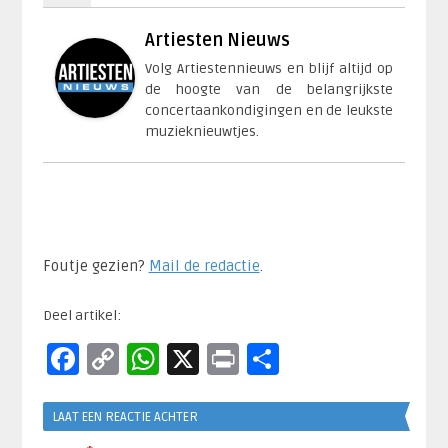
Artiesten Nieuws
Volg Artiestennieuws en blijf altijd op
de hoogte van de belangrijkste
concertaankondigingen en de leukste
muzieknieuwtjes.
Foutje gezien?
Mail de redactie
.​
Deel artikel:
Facebook
Copy
WhatsApp
X
Print
Delen
Link
LAAT EEN REACTIE ACHTER