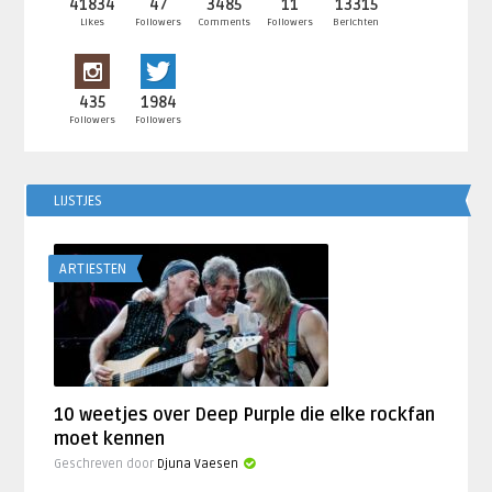
41834
47
3485
11
13315
Likes
Followers
Comments
Followers
Berichten
435
1984
Followers
Followers
LIJSTJES
ARTIESTEN
10 weetjes over Deep Purple die elke rockfan
moet kennen
Geschreven door
Djuna Vaesen