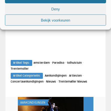
Deny
Bekijk voorkeuren
·
·
·
Artikel Tags:
amsterdam
Paradiso
tolhuistuin
Trentemoller
·
·
Artikel Categorieën:
Aankondigingen
Artiesten
·
·
Concertaankondigingen
Nieuws
Trentemøller Nieuws
AANKONDIGINGEN
AANKONDIGING