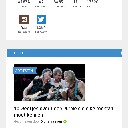
41834
47
3485
11
13320
Likes
Followers
Comments
Followers
Berichten
435
1984
Followers
Followers
LIJSTJES
ARTIESTEN
10 weetjes over Deep Purple die elke rockfan
moet kennen
Geschreven door
Djuna Vaesen