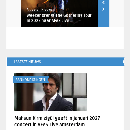
Artiesten Nieuws
Artiesten Nieu
januari
Weezer brengt The Gathering Tour
Megadeth m
in 2027 naar AFAS Live ...
naar AFAS Li
LAATSTE NIEUWS
AANKONDIGINGEN
Mahsun Kirmizigül geeft in januari 2027
concert in AFAS Live Amsterdam