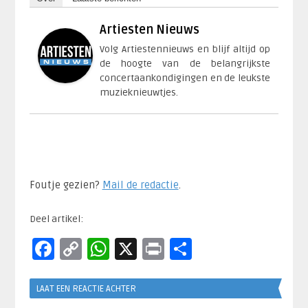
Artiesten Nieuws
Volg Artiestennieuws en blijf altijd op
de hoogte van de belangrijkste
concertaankondigingen en de leukste
muzieknieuwtjes.
Foutje gezien?
Mail de redactie
.​
Deel artikel:
Facebook
Copy
WhatsApp
X
Print
Delen
Link
LAAT EEN REACTIE ACHTER