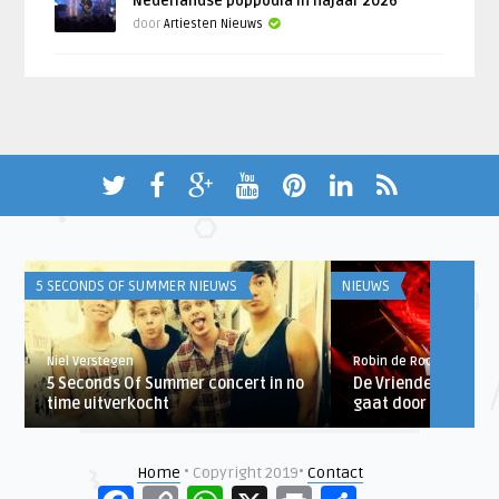
Nederlandse poppodia in najaar 2026
door
Artiesten Nieuws
5 SECONDS OF SUMMER NIEUWS
NIEUWS
Niel Verstegen
Robin de Roode
5 Seconds Of Summer concert in no
De Vrienden van Ams
time uitverkocht
gaat door als digital
Home
• Copyright 2019•
Contact
Facebook
Copy
WhatsApp
X
Print
Delen