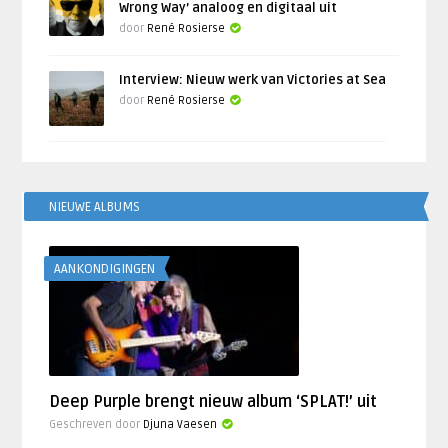
Wrong Way’ analoog en digitaal uit
door
René Rosierse
Interview: Nieuw werk van Victories at Sea
door
René Rosierse
NIEUWE ALBUMS
AANKONDIGINGEN
Deep Purple brengt nieuw album ‘SPLAT!’ uit
Geschreven door
Djuna Vaesen