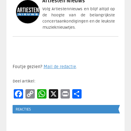
Artiesten Nieuws
Volg Artiestennieuws en blijf altijd op
de hoogte van de belangrijkste
concertaankondigingen en de leukste
muzieknieuwtjes.
Foutje gezien?
Mail de redactie
.​
Deel artikel:
Facebook
Copy
WhatsApp
X
Print
Delen
Link
REACTIES