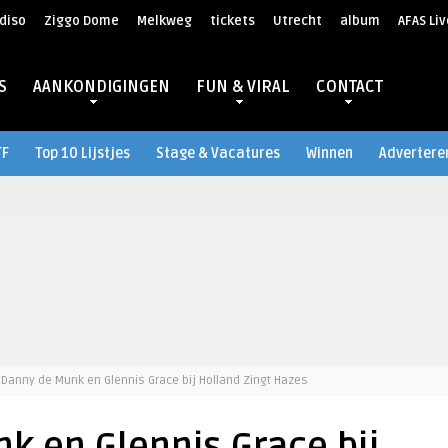
diso
Ziggo Dome
Melkweg
tickets
Utrecht
album
AFAS Liv
S
AANKONDIGINGEN
FUN & VIRAL
CONTACT
TF
Top 10 Lijstjes
Stage & Vacatures
Winnen
Advertere
Danny de Munk en Glennis Grace bij Holland Zingt Hazes