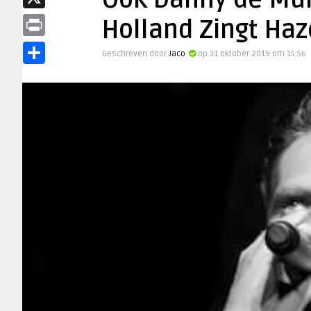
Ook Danny de Mun
X
Holland Zingt Haz
Print
Geschreven door
Jaco
op 31 oktober 2019 om 15:56
Delen