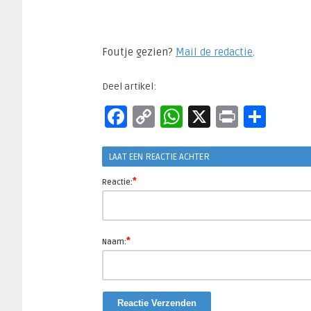
Foutje gezien?
Mail de redactie
.​
Deel artikel:
Facebook
Copy
WhatsApp
X
Print
Del
Link
LAAT EEN REACTIE ACHTER
*
Reactie:
*
Naam: