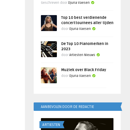
Geschreven door
Djuna Vaesen
Top 10 best verdienende
concerttournees aller tijden
door
Djuna Vaesen
De Top 10 Pianomerken in
2023
door
Artiesten Nieuws
Muziek over Black Friday
door
Djuna Vaesen
AANBEVOLEN DOOR DE REDACTIE
ARTIESTEN