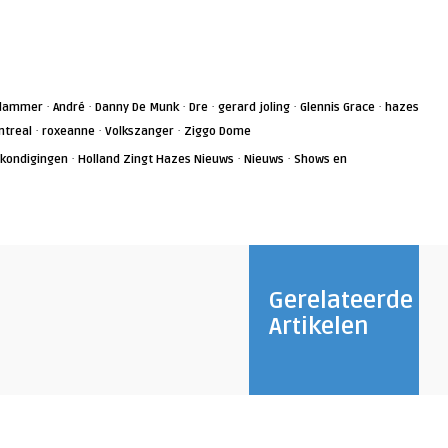
·
·
·
·
·
·
dammer
André
Danny De Munk
Dre
gerard joling
Glennis Grace
hazes
·
·
·
ntreal
roxeanne
Volkszanger
Ziggo Dome
·
·
·
kondigingen
Holland Zingt Hazes Nieuws
Nieuws
Shows en
Gerelateerde
Artikelen