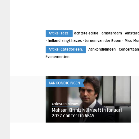
·
·
Artikel Tags:
achtste editie
amsterdam
Amster
·
·
·
holland zingt hazes
Jeroen van der Boom
Miss Mo
·
Artikel Categorieën:
Aankondigingen
Concertaan
Evenementen
AANKONDIGINGEN
Artiesten Nieuws
Mahsun Kirmizigül geeft in januari
2027 concert in AFAS ...
AANKONDIGINGEN