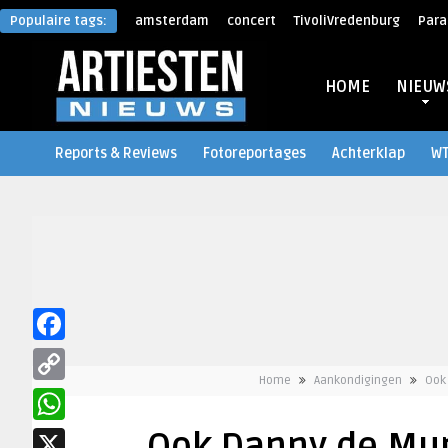
Populaire tags:
amsterdam
concert
TivoliVredenburg
Para
HOME
NIEUW
Reports & Reviews
Fotoreportages
Achterklap
W
Facebook
Home
Aankondigingen
Ook 
Copy
Link
WhatsApp