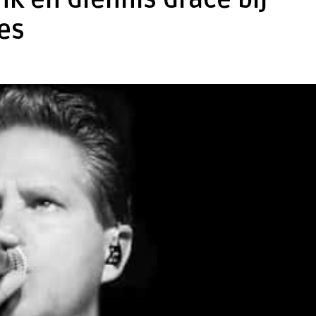
k en Glennis Grace bij
es