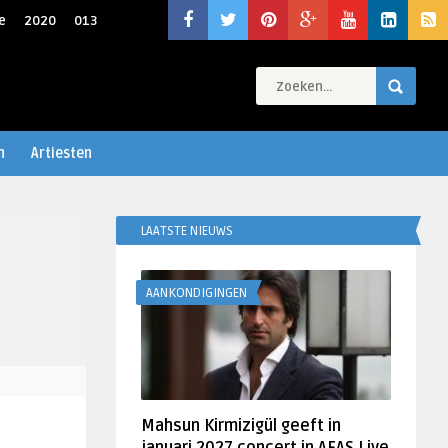
e
2020
013
n
Artiesten
LAATSTE NIEUWS
AANKONDIGINGEN
Mahsun Kirmizigül geeft in