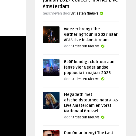
januari 2027 concert in AFAS Live
Amsterdam
Geschreven door
Artiesten Nieuws
Weezer brengt The
Gathering Tour in 2027 naar
AFAS Live in Amsterdam
door
Artiesten Nieuws
BLØF kondigt clubtour aan
langs vier Nederlandse
poppodia in najaar 2026
door
Artiesten Nieuws
Megadeth met
afscheidstournee naar AFAS
Live Amsterdam en Vorst
Nationaal Brussel
door
Artiesten Nieuws
Don Omar brengt The Last