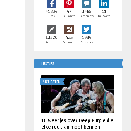
41834
47
3485
11
Likes
Followers
Comments
Followers
13320
435
1984
Berichten
Followers
Followers
LIJSTJES
ARTIESTEN
10 weetjes over Deep Purple die
elke rockfan moet kennen