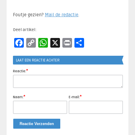
Foutje gezien?
Mail de redactie
.​
Deel artikel:
Facebook
Copy
WhatsApp
X
Print
Delen
Link
LAAT EEN REACTIE ACHTER
*
Reactie:
*
*
Naam:
E-mail: