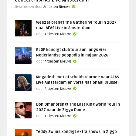
Geschreven door
Artiesten Nieuws
Weezer brengt The Gathering Tour in 2027
naar AFAS Live in Amsterdam
door
Artiesten Nieuws
BLØF kondigt clubtour aan langs vier
Nederlandse poppodia in najaar 2026
door
Artiesten Nieuws
Megadeth met afscheidstournee naar AFAS
Live Amsterdam en Vorst Nationaal Brussel
door
Artiesten Nieuws
Don Omar brengt The Last King World Tour in
2027 naar de Ziggo Dome
door
Artiesten Nieuws
Teddy Swims kondigt extra shows in Ziggo