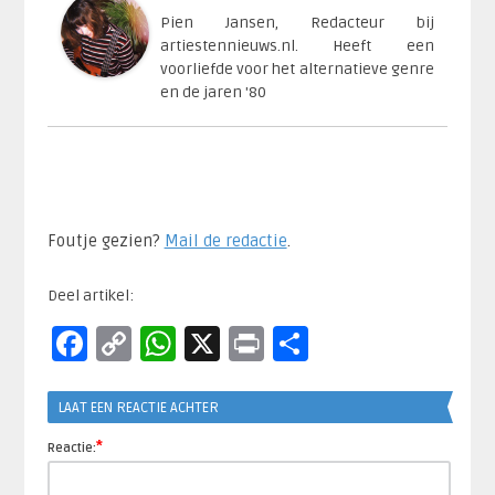
Pien Jansen, Redacteur bij
artiestennieuws.nl. Heeft een
voorliefde voor het alternatieve genre
en de jaren '80
Foutje gezien?
Mail de redactie
.​
Deel artikel:
Facebook
Copy
WhatsApp
X
Print
Delen
Link
LAAT EEN REACTIE ACHTER
*
Reactie: