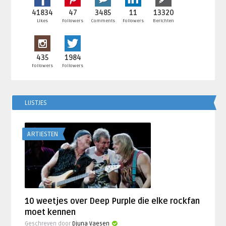
41834
47
3485
11
13320
Likes
Followers
Comments
Followers
Berichten
435
1984
Followers
Followers
LIJSTJES
ARTIESTEN
10 weetjes over Deep Purple die elke rockfan
moet kennen
Geschreven door
Djuna Vaesen