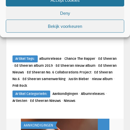
Deny
Bekijk voorkeuren
·
·
Artikel Tags:
albumrelease
Chance The Rapper
Ed Sheeran
·
·
·
Ed Sheeran album 2019
Ed Sheeran nieuw album
Ed Sheeran
·
·
Nieuws
Ed Sheeran No. 6 Collaborations Project
Ed Sheeran
·
·
·
·
No.6
Ed Sheeran samenwerking
Justin Bieber
nieuw album
PnB Rock
·
·
Artikel Categorieën:
Aankondigingen
Albumreleases
·
·
Artiesten
Ed Sheeran Nieuws
Nieuws
AANKONDIGINGEN
AANKONDIGING