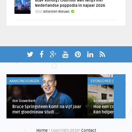
BLØF kondigt clubtour aan langs vier
Nederlandse poppodia in najaar 2026
door
Artiesten Nieuws
AANKONDIGINGEN
SPONSORED CONTENT
Ilse Ouwerkerk
Artiesten Nieuws
Bruce Springsteen komt na vijf jaar
Hoe een cortenstaa
met gloednieuw studi ...
kan helpen bij het de
Home
• Copyright 2019•
Contact