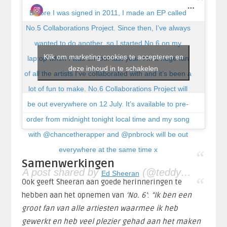
Before I was signed in 2011, I made an EP called
No.5 Collaborations Project. Since then, I’ve always
wanted to do another, so I started No.6 on my
Klik om marketing cookies te accepteren en
laptop when I was on tour last year. I’m a huge fan
deze inhoud in te schakelen
of all the artists I’ve collaborated with and it’s been a
lot of fun to make. No.6 Collaborations Project will
be out everywhere on 12 July. It’s available to pre-
order from midnight tonight local time and my song
with @chancetherapper and @pnbrock will be out
everywhere at the same time x
Samenwerkingen
A post shared by
(@teddysphotos) on
Ed Sheeran
Ook geeft Sheeran aan goede herinneringen te
hebben aan het opnemen van
‘No. 6’
:
“Ik ben een
groot fan van alle artiesten waarmee ik heb
gewerkt en heb veel plezier gehad aan het maken