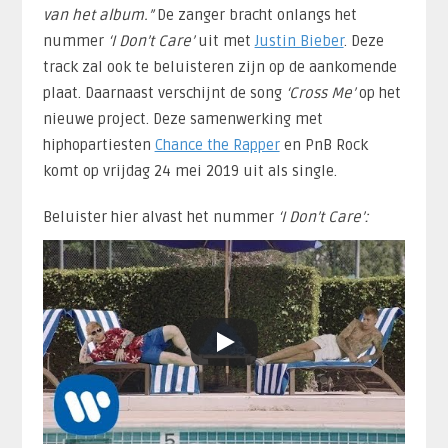
van het album.”
De zanger bracht onlangs het
nummer
‘I Don’t Care’
uit met
Justin Bieber
. Deze
track zal ook te beluisteren zijn op de aankomende
plaat. Daarnaast verschijnt de song
‘Cross Me’
op het
nieuwe project. Deze samenwerking met
hiphopartiesten
Chance the Rapper
en PnB Rock
komt op vrijdag 24 mei 2019 uit als single.
Beluister hier alvast het nummer
‘I Don’t Care’: