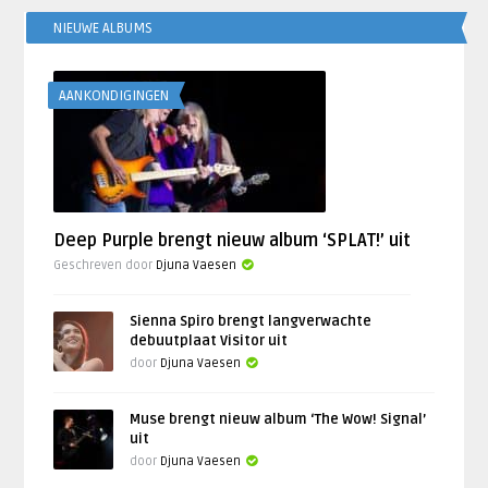
NIEUWE ALBUMS
AANKONDIGINGEN
Deep Purple brengt nieuw album ‘SPLAT!’ uit
Geschreven door
Djuna Vaesen
Sienna Spiro brengt langverwachte
debuutplaat Visitor uit
door
Djuna Vaesen
Muse brengt nieuw album ‘The Wow! Signal’
uit
door
Djuna Vaesen