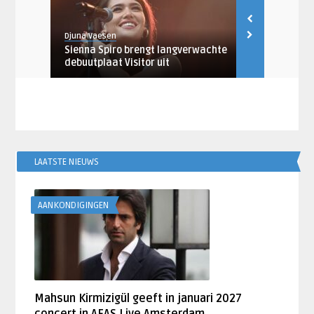
Djuna Vaesen
Djuna Vaesen
lbum
Sienna Spiro brengt langverwachte
Muse brengt
debuutplaat Visitor uit
Signal’ uit
LAATSTE NIEUWS
AANKONDIGINGEN
Mahsun Kirmizigül geeft in januari 2027
concert in AFAS Live Amsterdam