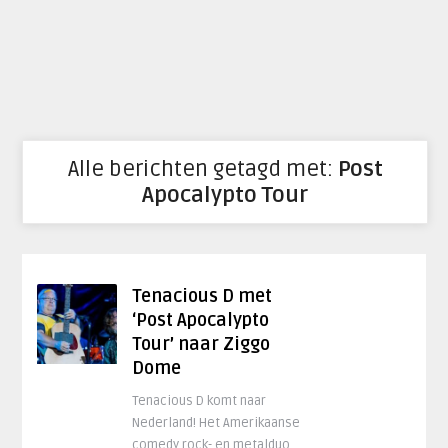
Alle berichten getagd met:
Post
Apocalypto Tour
Tenacious D met
‘Post Apocalypto
Tour’ naar Ziggo
Dome
Tenacious D komt naar
Nederland! Het Amerikaanse
comedy rock- en metalduo