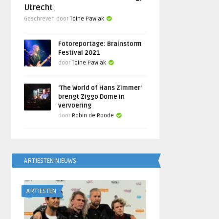
Utrecht
Geschreven door
Toine Pawlak
Fotoreportage: Brainstorm
Festival 2021
door
Toine Pawlak
‘The World of Hans Zimmer’
brengt Ziggo Dome in
vervoering
door
Robin de Roode
ARTIESTEN NIEUWS
ARTIESTEN