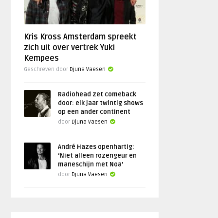
Kris Kross Amsterdam spreekt
zich uit over vertrek Yuki
Kempees
Geschreven door
Djuna Vaesen
Radiohead zet comeback
door: elk jaar twintig shows
op een ander continent
door
Djuna Vaesen
André Hazes openhartig:
‘Niet alleen rozengeur en
maneschijn met Noa’
door
Djuna Vaesen