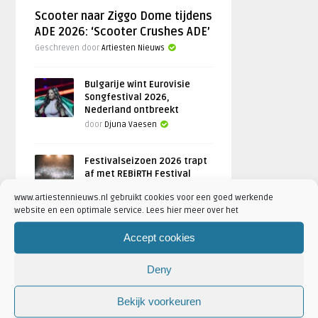
Scooter naar Ziggo Dome tijdens
ADE 2026: ‘Scooter Crushes ADE’
Geschreven door
Artiesten Nieuws
Bulgarije wint Eurovisie
Songfestival 2026,
Nederland ontbreekt
door
Djuna Vaesen
Festivalseizoen 2026 trapt
af met REBiRTH Festival
door
Djuna Vaesen
www.artiestennieuws.nl gebruikt cookies voor een goed werkende
website en een optimale service. Lees hier meer over het
Accept cookies
FOTOREPORTAGES
Deny
FEATURED
Bekijk voorkeuren