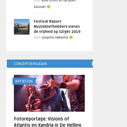
door
Roel Smits en Jacques
Vaissier
Festival Report:
Muziekliefhebbers vieren
de vrijheid op Sziget 2019
door
Lysanne Sikkema
CONCERTVERSLAGEN
ARTIESTEN
Fotoreportage: Visions of
Atlantis en Xandria in De Helling,