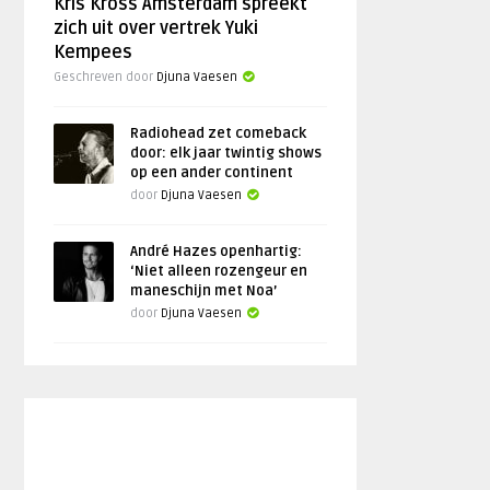
Kris Kross Amsterdam spreekt
zich uit over vertrek Yuki
Kempees
Geschreven door
Djuna Vaesen
Radiohead zet comeback
door: elk jaar twintig shows
op een ander continent
door
Djuna Vaesen
André Hazes openhartig:
‘Niet alleen rozengeur en
maneschijn met Noa’
door
Djuna Vaesen