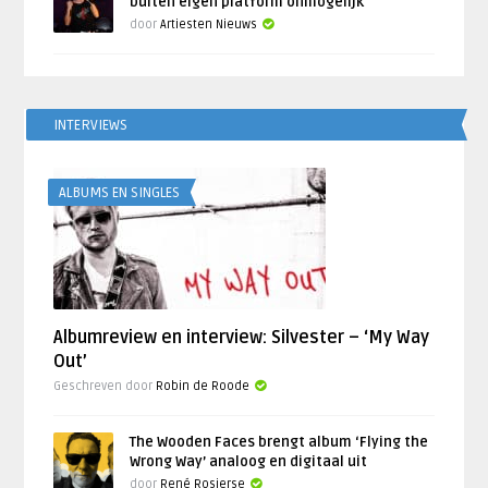
buiten eigen platform onmogelijk
door
Artiesten Nieuws
INTERVIEWS
ALBUMS EN SINGLES
Albumreview en interview: Silvester – ‘My Way
Out’
Geschreven door
Robin de Roode
The Wooden Faces brengt album ‘Flying the
Wrong Way’ analoog en digitaal uit
door
René Rosierse