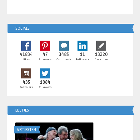
SOCIALS
41834
47
3485
11
13320
Likes
Followers
Comments
Followers
Berichten
435
1984
Followers
Followers
LIJSTJES
ARTIESTEN