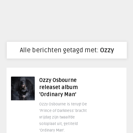
Alle berichten getagd met:
Ozzy
Ozzy Osbourne
releaset album
‘Ordinary Man’
Ozzy Osbourne is terug! De
‘Prince of Darkness’ bracht
vrijdag zijn twaalfde
soloplaat uit, getiteld
‘Ordinary Man’.