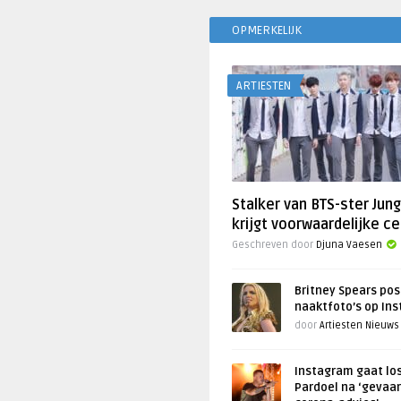
OPMERKELIJK
ARTIESTEN
Stalker van BTS-ster Jun
krijgt voorwaardelijke ce
Geschreven door
Djuna Vaesen
Britney Spears pos
naaktfoto’s op In
door
Artiesten Nieuws
Instagram gaat lo
Pardoel na ‘gevaar