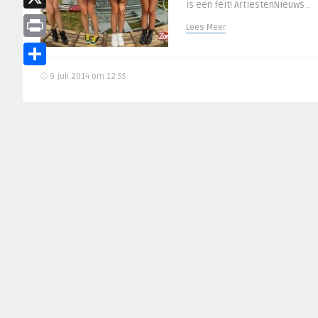
is een feit! ArtiestenNieuws ..
X
Lees Meer
Print
Delen
9 juli 2014 om 12:55