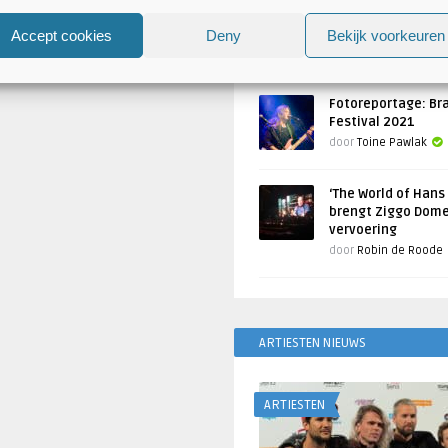
Atlantis en Xandria in De 
Utrecht
Accept cookies
Deny
Bekijk voorkeuren
Geschreven door
Toine Pawlak
Fotoreportage: Br
Festival 2021
door
Toine Pawlak
‘The World of Hans
brengt Ziggo Dome
vervoering
door
Robin de Roode
ARTIESTEN NIEUWS
ARTIESTEN