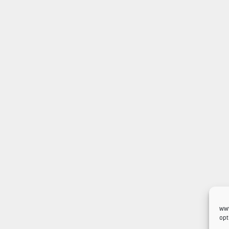
www
opt