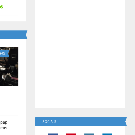
UWS
SOCIALS
lpop
reus
!