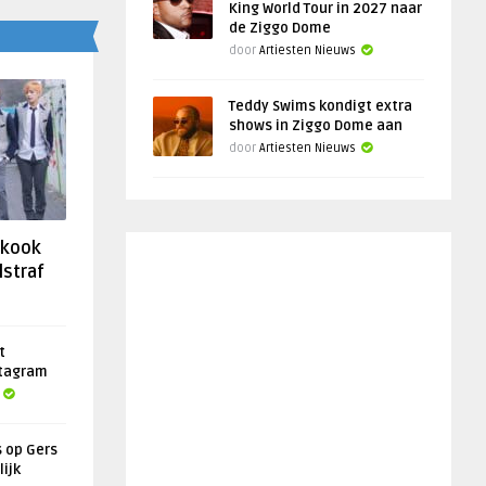
King World Tour in 2027 naar
de Ziggo Dome
door
Artiesten Nieuws
Teddy Swims kondigt extra
shows in Ziggo Dome aan
door
Artiesten Nieuws
gkook
lstraf
t
stagram
s op Gers
lijk