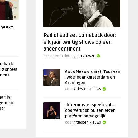
preekt
Radiohead zet comeback door:
elk jaar twintig shows op een
ander continent
Geschreven door
Djuna Vaesen
meback
tig shows
Guus Meeuwis met ‘Tour van
inent
Twee’ naar Amsterdam en
Groningen
door
Artiesten Nieuws
artig:
geur en
Ticketmaster speelt vals:
oa’
doorverkoop buiten eigen
platform onmogelijk
door
Artiesten Nieuws