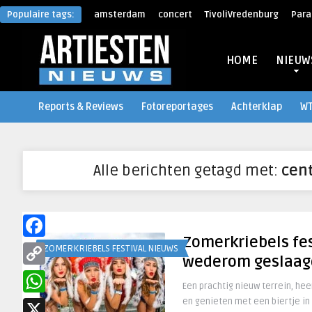
Populaire tags:
amsterdam
concert
TivoliVredenburg
Para
HOME
NIEUW
Reports & Reviews
Fotoreportages
Achterklap
W
Alle berichten getagd met:
cent
Zomerkriebels fes
Facebook
ZOMERKRIEBELS FESTIVAL NIEUWS
wederom geslaag
Copy
Een prachtig nieuw terrein, heer
Link
en genieten met een biertje in
WhatsApp