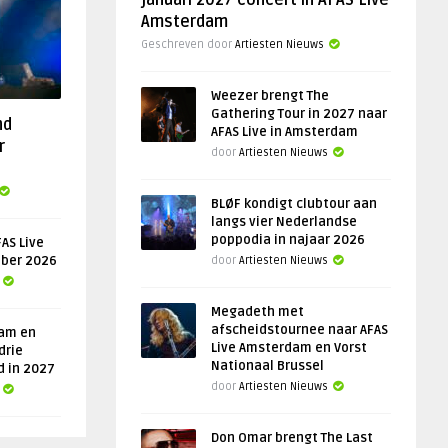
januari 2027 concert in AFAS Live
Amsterdam
Geschreven door
Artiesten Nieuws
Weezer brengt The
Gathering Tour in 2027 naar
nd
AFAS Live in Amsterdam
r
door
Artiesten Nieuws
BLØF kondigt clubtour aan
langs vier Nederlandse
poppodia in najaar 2026
AS Live
ober 2026
door
Artiesten Nieuws
Megadeth met
afscheidstournee naar AFAS
am en
Live Amsterdam en Vorst
drie
Nationaal Brussel
d in 2027
door
Artiesten Nieuws
Don Omar brengt The Last