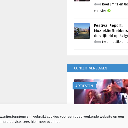
door
Roel Smits en J
Vaissier
Festival Report:
Muziekliefhebbers
de vrijheid op Szi
door
Lysanne Sikkem
CONCERTVERSLAGEN
ARTIESTEN
.artiestennieuws.nl gebruikt cookies voor een goed werkende website en een
imale service. Lees hier meer over het
Fotoreportage: Visions o