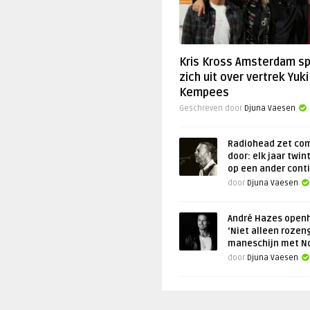
Kris Kross Amsterdam s
zich uit over vertrek Yuki
Kempees
Geschreven door
Djuna Vaesen
Radiohead zet co
door: elk jaar twin
op een ander cont
door
Djuna Vaesen
André Hazes openh
‘Niet alleen rozen
maneschijn met N
door
Djuna Vaesen