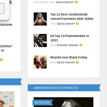
Helling,
Geschreven door
Djuna Vaesen
Top 10 best verdienende
concerttournees aller tijden
door
Djuna Vaesen
ainstorm
De Top 10 Pianomerken in
2023
door
Artiesten Nieuws
 Zimmer’
 in
Muziek over Black Friday
door
Djuna Vaesen
AANBEVOLEN DOOR DE REDACTIE
ARTIESTEN