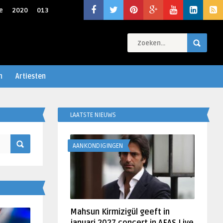
e
2020
013
n
Artiesten
LAATSTE NIEUWS
AANKONDIGINGEN
Mahsun Kirmizigül geeft in