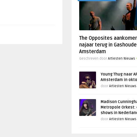
The Opposites aankome
najaar terug in Gashoude
Amsterdam
Geschreven door
Artiesten Nieuws
Young Thug naar AF
Amsterdam in okt
door
Artiesten Nieuws
Madison Cunningh
Metropole Orkest: 
shows in Nederlan
door
Artiesten Nieuws