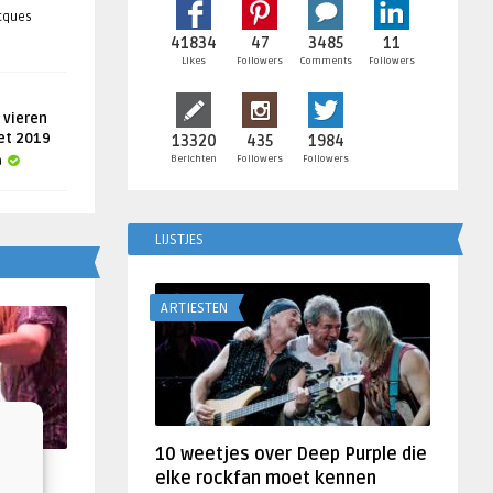
acques
41834
47
3485
11
Likes
Followers
Comments
Followers
 vieren
get 2019
13320
435
1984
Berichten
Followers
Followers
a
LIJSTJES
ARTIESTEN
10 weetjes over Deep Purple die
f
elke rockfan moet kennen