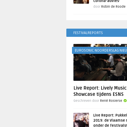
corona-advies’
door
Robin de Roode
FESTIVALREPORTS
EUROSONIC NOORDERSLAG NIE
Live Report: Lively Music
Showcase tijdens ESNS
Geschreven door
René Rosierse
Live Report: Pukke
2019: de Vlaamse 
onder de festivals