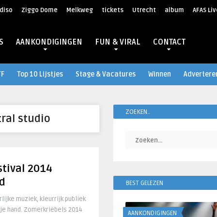
diso
Ziggo Dome
Melkweg
tickets
Utrecht
album
AFAS Liv
S
AANKONDIGINGEN
FUN & VIRAL
CONTACT
TF
Top 10 Lijstjes
Stage & Vacatures
Winnen
Advertere
ZOEKEN..
ral studio
tival 2014
d
BEST GELEZEN
lijke muziek, kleurrijk publiek
 je hand. Zomerkriebels 2014
AANKONDIGINGEN