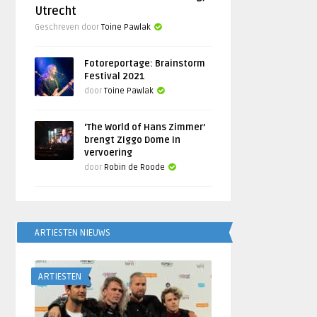
Utrecht
Geschreven door
Toine Pawlak
Fotoreportage: Brainstorm
Festival 2021
door
Toine Pawlak
‘The World of Hans Zimmer’
brengt Ziggo Dome in
vervoering
door
Robin de Roode
ARTIESTEN NIEUWS
ARTIESTEN