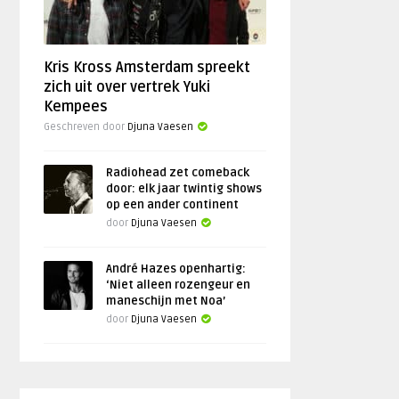
Kris Kross Amsterdam spreekt
zich uit over vertrek Yuki
Kempees
Geschreven door
Djuna Vaesen
Radiohead zet comeback
door: elk jaar twintig shows
op een ander continent
door
Djuna Vaesen
André Hazes openhartig:
‘Niet alleen rozengeur en
maneschijn met Noa’
door
Djuna Vaesen