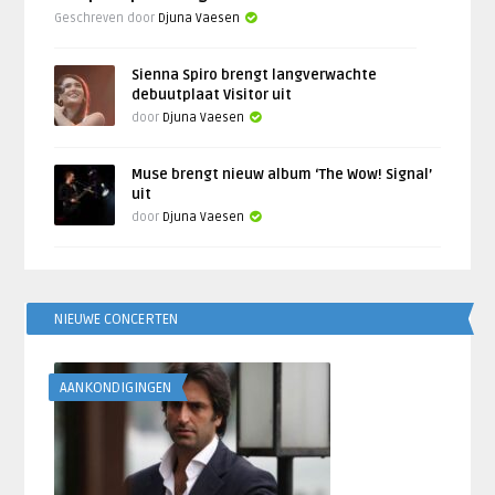
Geschreven door
Djuna Vaesen
Sienna Spiro brengt langverwachte
debuutplaat Visitor uit
door
Djuna Vaesen
Muse brengt nieuw album ‘The Wow! Signal’
uit
door
Djuna Vaesen
NIEUWE CONCERTEN
AANKONDIGINGEN