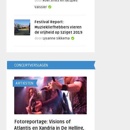
door
Roel Smits en Jacques
Vaissier
Festival Report:
Muziekliefhebbers vieren
de vrijheid op Sziget 2019
door
Lysanne Sikkema
CONCERTVERSLAGEN
ARTIESTEN
Fotoreportage: Visions of
Atlantis en Xandria in De Helling,