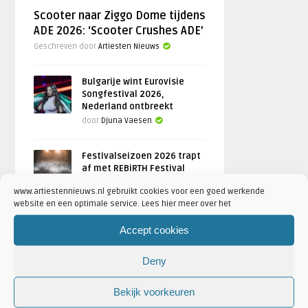
Scooter naar Ziggo Dome tijdens
ADE 2026: ‘Scooter Crushes ADE’
Geschreven door
Artiesten Nieuws
Bulgarije wint Eurovisie
Songfestival 2026,
Nederland ontbreekt
door
Djuna Vaesen
Festivalseizoen 2026 trapt
af met REBiRTH Festival
door
Djuna Vaesen
www.artiestennieuws.nl gebruikt cookies voor een goed werkende
website en een optimale service. Lees hier meer over het
Accept cookies
FOTOREPORTAGES
Deny
FEATURED
Bekijk voorkeuren