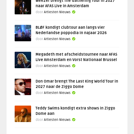
Weezer brengt The Gathering Tour in 2027
naar AFAS Live in Amsterdam
door
Artiesten Nieuws
BLØF kondigt clubtour aan langs vier
Nederlandse poppodia in najaar 2026
door
Artiesten Nieuws
Megadeth met afscheidstournee naar AFAS
Live Amsterdam en Vorst Nationaal Brussel
door
Artiesten Nieuws
Don Omar brengt The Last King World Tour in
2027 naar de Ziggo Dome
door
Artiesten Nieuws
Teddy Swims kondigt extra shows in Ziggo
Dome aan
door
Artiesten Nieuws