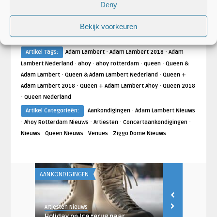
Deny
Bekijk voorkeuren
·
·
Artikel Tags:
Adam Lambert
Adam Lambert 2018
Adam
·
·
·
·
Lambert Nederland
ahoy
ahoy rotterdam
queen
Queen &
·
·
Adam Lambert
Queen & Adam Lambert Nederland
Queen +
·
·
Adam Lambert 2018
Queen + Adam Lambert Ahoy
Queen 2018
·
Queen Nederland
·
Artikel Categorieën:
Aankondigingen
Adam Lambert Nieuws
·
·
·
·
Ahoy Rotterdam Nieuws
Artiesten
Concertaankondigingen
·
·
·
Nieuws
Queen Nieuws
Venues
Ziggo Dome Nieuws
AANKONDIGINGEN
AANKONDIGING
Artiesten Nieuws
Artiesten Nieu
in
Holiday on Ice terug naar
Jason Derul