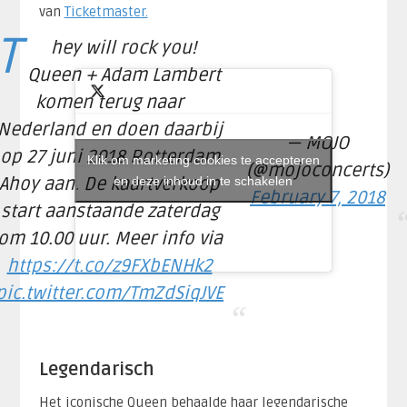
van
Ticketmaster.
T
hey will rock you!
Queen + Adam Lambert
komen terug naar
Nederland en doen daarbij
— MOJO
op 27 juni 2018 Rotterdam
Klik om marketing cookies te accepteren
(@mojoconcerts)
Ahoy aan. De kaartverkoop
en deze inhoud in te schakelen
February 7, 2018
start aanstaande zaterdag
om 10.00 uur. Meer info via
https://t.co/z9FXbENHk2
pic.twitter.com/TmZdSiqJVE
Legendarisch
Het iconische Queen behaalde haar legendarische