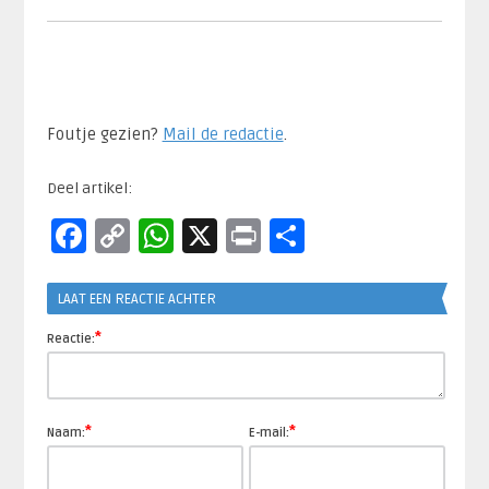
Foutje gezien?
Mail de redactie
.​
Deel artikel:
Facebook
Copy
WhatsApp
X
Print
Delen
Link
LAAT EEN REACTIE ACHTER
*
Reactie:
*
*
Naam:
E-mail: