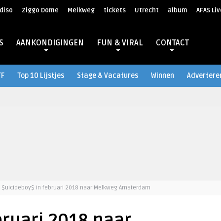
diso
Ziggo Dome
Melkweg
tickets
Utrecht
album
AFAS Liv
S
AANKONDIGINGEN
FUN & VIRAL
CONTACT
TF
Top 10 Lijstjes
Stage & Vacatures
Winnen
Advertere
$uicideboy$ in februari 2018 naar Melkweg Amsterdam