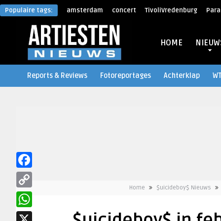
Populaire tags:
amsterdam
concert
TivoliVredenburg
Para
HOME
NIEUW
Reports & Reviews
Fotoreportages
Achterklap
W
Facebook
Home
$uicideboy$ Nieuws
Copy
Link
WhatsApp