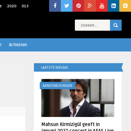
e
2020
013
n
Artiesten
LAATSTE NIEUWS
AANKONDIGINGEN
Mahsun Kirmizigül geeft in