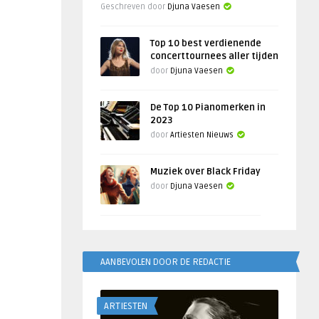
Geschreven door
Djuna Vaesen
Top 10 best verdienende
concerttournees aller tijden
door
Djuna Vaesen
De Top 10 Pianomerken in
2023
door
Artiesten Nieuws
Muziek over Black Friday
door
Djuna Vaesen
AANBEVOLEN DOOR DE REDACTIE
ARTIESTEN