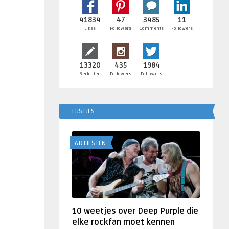
41834
47
3485
11
Likes
Followers
Comments
Followers
13320
435
1984
Berichten
Followers
Followers
LIJSTJES
ARTIESTEN
10 weetjes over Deep Purple die
elke rockfan moet kennen