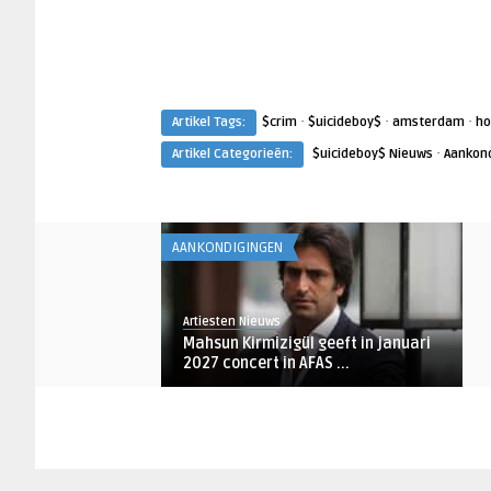
·
·
·
Artikel Tags:
$crim
$uicideboy$
amsterdam
ho
·
Artikel Categorieën:
$uicideboy$ Nieuws
Aankon
AANKONDIGINGEN
Artiesten Nieuws
Mahsun Kirmizigül geeft in januari
2027 concert in AFAS ...
AANKONDIGINGEN
Artiesten Nieuws