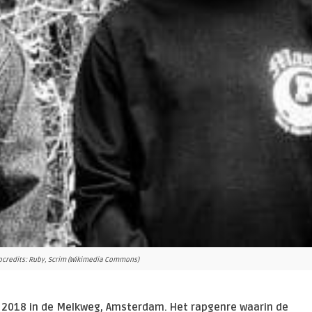
tocredits: Ruby, Scrim (Wikimedia Commons)
n 2018 in de Melkweg, Amsterdam. Het rapgenre waarin de