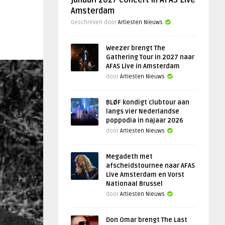
januari 2027 concert in AFAS Live
Amsterdam
Geschreven door
Artiesten Nieuws
Weezer brengt The
Gathering Tour in 2027 naar
AFAS Live in Amsterdam
door
Artiesten Nieuws
BLØF kondigt clubtour aan
langs vier Nederlandse
poppodia in najaar 2026
door
Artiesten Nieuws
Megadeth met
afscheidstournee naar AFAS
Live Amsterdam en Vorst
Nationaal Brussel
door
Artiesten Nieuws
Don Omar brengt The Last