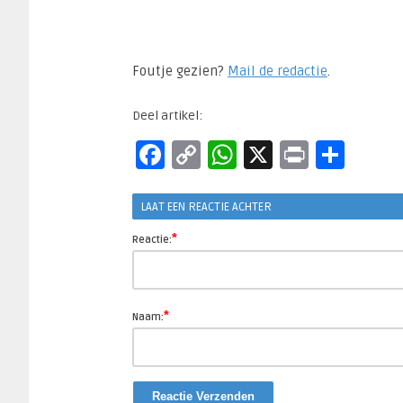
Foutje gezien?
Mail de redactie
.​
Deel artikel:
Facebook
Copy
WhatsApp
X
Print
Del
Link
LAAT EEN REACTIE ACHTER
*
Reactie:
*
Naam: