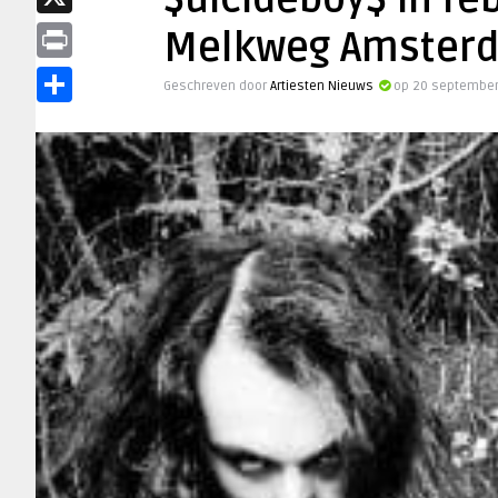
$uicideboy$ in fe
X
Melkweg Amster
Print
Geschreven door
Artiesten Nieuws
op 20 september
Delen