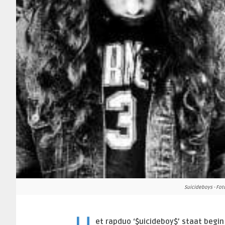
Suicideboys - Fo
et rapduo ‘$uicideboy$’ staat begi