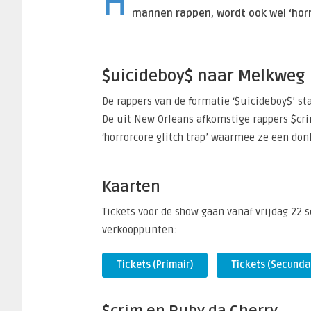
H
mannen rappen, wordt ook wel ‘horr
$uicideboy$ naar Melkweg
De rappers van de formatie ‘$uicideboy$’ st
De uit New Orleans afkomstige rappers $cr
‘horrorcore glitch trap’ waarmee ze een do
Kaarten
Tickets voor de show gaan vanaf vrijdag 22
verkooppunten:
Tickets (Primair)
Tickets (Secunda
$crim en Ruby da Cherry