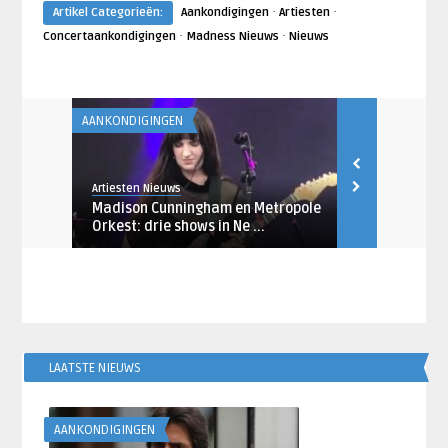
·
·
Artikel Categorieën:
Aankondigingen
Artiesten
·
·
Concertaankondigingen
Madness Nieuws
Nieuws
AANKONDIGINGEN
AANKONDIGING
Artiesten Nieuws
Artiesten Nieu
Madison Cunningham en Metropole
Racoon aan
de ...
Orkest: drie shows in Ne ...
clubs met ‘It
LAATSTE NIEUWS
AANKONDIGINGEN