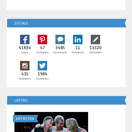
SOCIALS
41834
47
3485
11
13320
Likes
Followers
Comments
Followers
Berichten
435
1984
Followers
Followers
LIJSTJES
ARTIESTEN