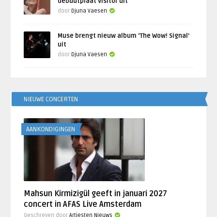
debuutplaat Visitor uit
door
Djuna Vaesen
Muse brengt nieuw album ‘The Wow! Signal’
uit
door
Djuna Vaesen
NIEUWE CONCERTEN
AANKONDIGINGEN
Mahsun Kirmizigül geeft in januari 2027
concert in AFAS Live Amsterdam
Geschreven door
Artiesten Nieuws