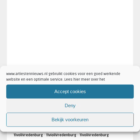
www.artiestennieuws.nl gebruikt cookies voor een goed werkende
website en een optimale service. Lees hier meer over het
Accept cookies
Deny
Bekijk voorkeuren
·
·
·
Artikel Tags:
Madness
Madness 2017
Madness Enschede
·
·
madness kaarten
Madness Nederland
Madness
·
·
TivoliVredenburg
TivioliVredenburg
TivoliVredenburg