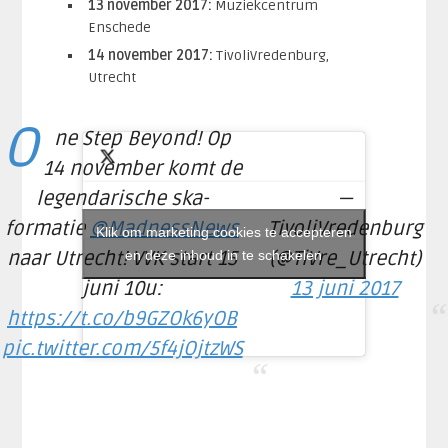
13 november 2017:
Muziekcentrum
Enschede
14 november 2017:
TivoliVredenburg,
Utrecht
O
ne Step Beyond! Op
14 november komt de
legendarische ska-
—
formatie
@MadnessNews
TivoliVredenburg
Klik om marketing cookies te accepteren
naar Utrecht! VVK start 15
en deze inhoud in te schakelen
(@TiVre_Utrecht)
juni 10u:
13 juni 2017
https://t.co/b9GZOk6yOB
pic.twitter.com/5f4jOjtzWS