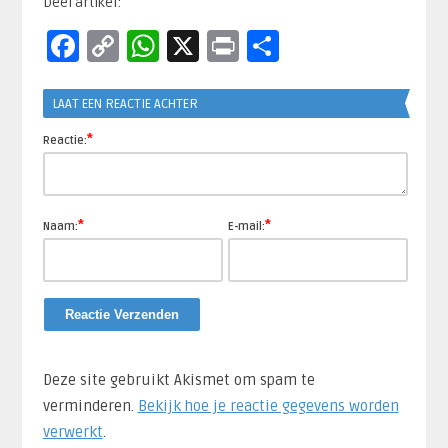
Deel artikel:
Facebook
Copy
WhatsApp
X
Print
Delen
Link
LAAT EEN REACTIE ACHTER
*
Reactie:
*
*
Naam:
E-mail:
Deze site gebruikt Akismet om spam te
verminderen.
Bekijk hoe je reactie gegevens worden
verwerkt
.