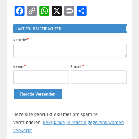
Facebook
Copy
WhatsApp
X
Print
Delen
Link
LAAT EEN REACTIE ACHTER
*
Reactie:
*
*
Naam:
E-mail:
Deze site gebruikt Akismet om spam te
verminderen.
Bekijk hoe je reactie gegevens worden
verwerkt
.