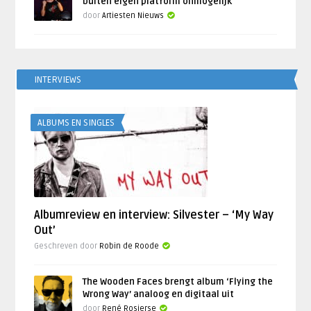
buiten eigen platform onmogelijk
door
Artiesten Nieuws
INTERVIEWS
ALBUMS EN SINGLES
Albumreview en interview: Silvester – ‘My Way
Out’
Geschreven door
Robin de Roode
The Wooden Faces brengt album ‘Flying the
Wrong Way’ analoog en digitaal uit
door
René Rosierse