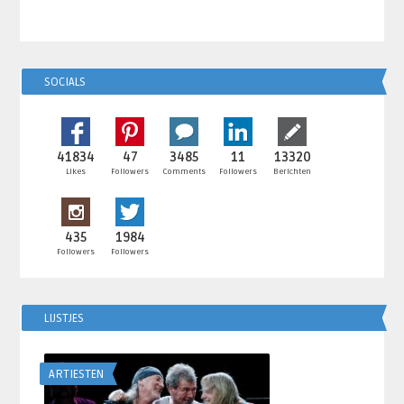
SOCIALS
41834
47
3485
11
13320
Likes
Followers
Comments
Followers
Berichten
435
1984
Followers
Followers
LIJSTJES
ARTIESTEN