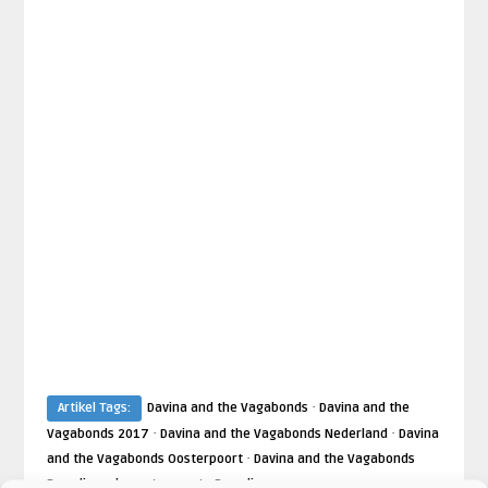
·
Artikel Tags:
Davina and the Vagabonds
Davina and the
·
·
Vagabonds 2017
Davina and the Vagabonds Nederland
Davina
·
and the Vagabonds Oosterpoort
Davina and the Vagabonds
·
·
Paradiso
de oosterpoort
Paradiso