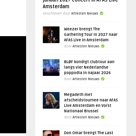
januari 2027 concert in AFAS Live
Amsterdam
Geschreven door
Artiesten Nieuws
Weezer brengt The
Gathering Tour in 2027 naar
AFAS Live in Amsterdam
door
Artiesten Nieuws
BLØF kondigt clubtour aan
langs vier Nederlandse
poppodia in najaar 2026
door
Artiesten Nieuws
Megadeth met
afscheidstournee naar AFAS
Live Amsterdam en Vorst
Nationaal Brussel
door
Artiesten Nieuws
Don Omar brengt The Last