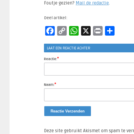
Foutje gezien?
Mail de redactie
.​
Deel artikel:
Facebook
Copy
WhatsApp
X
Print
Del
Link
LAAT EEN REACTIE ACHTER
*
Reactie:
*
Naam:
Deze site gebruikt Akismet om spam te ve