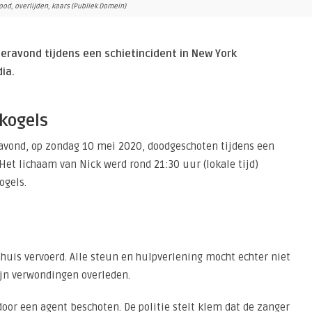
od, overlijden, kaars (Publiek Domein)
steravond tijdens een schietincident in New York
dia.
 kogels
ravond, op zondag 10 mei 2020, doodgeschoten tijdens een
 Het lichaam van Nick werd rond 21:30 uur (lokale tijd)
ogels.
huis vervoerd. Alle steun en hulpverlening mocht echter niet
zijn verwondingen overleden.
oor een agent beschoten. De politie stelt klem dat de zanger