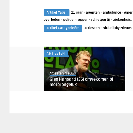
·
·
·
Artikel Tags:
21 jaar
agenten
ambulance
Amer
·
·
·
·
overleden
politie
rapper
schietpartij
ziekenhuis.
·
Artikel Categorieën:
Artiesten
Nick Blixky Nieuws
ARTIESTEN
Artiesten Nieuws
Glen Hansard (56) omgekomen bij
motorongeluk
NIEUWS
Djuna Vaesen
Jazzlegende Sonny Rollins (95)
overleden