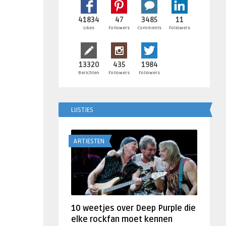
41834
47
3485
11
Likes
Followers
Comments
Followers
13320
435
1984
Berichten
Followers
Followers
LIJSTJES
ARTIESTEN
10 weetjes over Deep Purple die
elke rockfan moet kennen