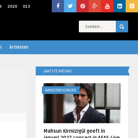
e
2020
013
n
Artiesten
LAATSTE NIEUWS
AANKONDIGINGEN
Mahsun Kirmizigül geeft in