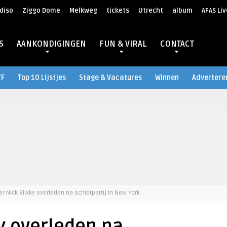
diso
Ziggo Dome
Melkweg
tickets
Utrecht
album
AFAS Liv
S
AANKONDIGINGEN
FUN & VIRAL
CONTACT
TF
Top 10 Lijstjes
Stage & Vacatures
Winnen
Advertere
r Nick Blixky overleden na schietpartij in New York