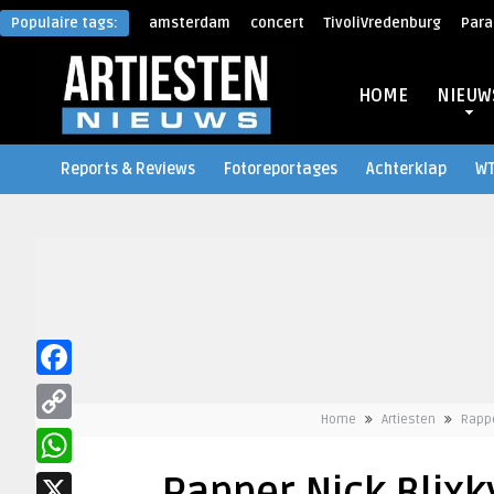
Populaire tags:
amsterdam
concert
TivoliVredenburg
Para
HOME
NIEUW
Reports & Reviews
Fotoreportages
Achterklap
W
Facebook
Home
Artiesten
Rappe
Copy
Link
WhatsApp