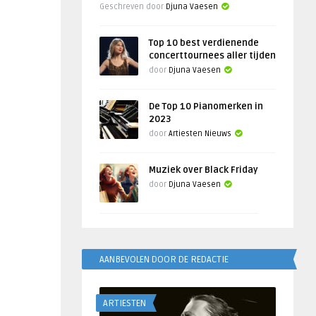
Geschreven door
Djuna Vaesen
Top 10 best verdienende
concerttournees aller tijden
door
Djuna Vaesen
De Top 10 Pianomerken in
2023
door
Artiesten Nieuws
Muziek over Black Friday
door
Djuna Vaesen
AANBEVOLEN DOOR DE REDACTIE
ARTIESTEN