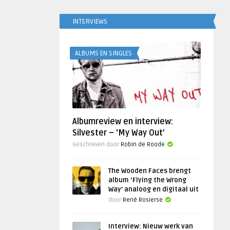
INTERVIEWS
ALBUMS EN SINGLES
Albumreview en interview:
Silvester – ‘My Way Out’
Geschreven door
Robin de Roode
The Wooden Faces brengt
album ‘Flying the Wrong
Way’ analoog en digitaal uit
door
René Rosierse
Interview: Nieuw werk van