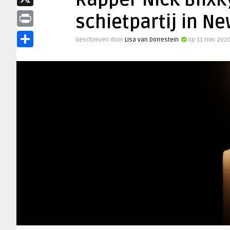
Rapper Nick Blixk
X
schietpartij in N
Print
Geschreven door
Lisa van Dorrestein
op 11 mei 202
Delen