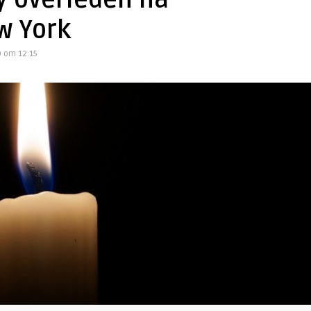
y overleden na
ew York
0 om 12:15