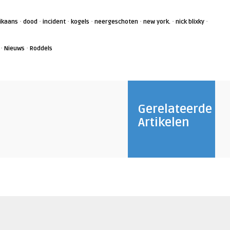
·
·
·
·
·
·
·
ikaans
dood
incident
kogels
neergeschoten
new york.
nick blixky
·
·
Nieuws
Roddels
Gerelateerde
Artikelen