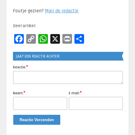
Foutje gezien?
Mail de redactie
.​
Deel artikel:
Facebook
Copy
WhatsApp
X
Print
Delen
Link
LAAT EEN REACTIE ACHTER
*
Reactie:
*
*
Naam:
E-mail: