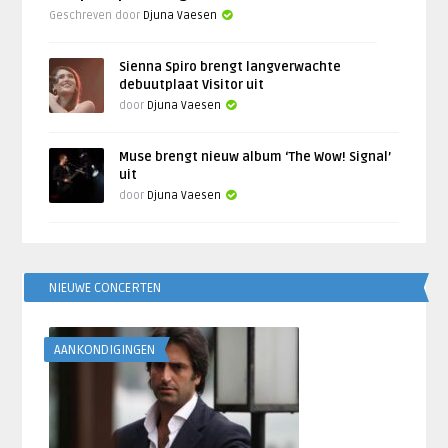
Geschreven door
Djuna Vaesen
Sienna Spiro brengt langverwachte
debuutplaat Visitor uit
door
Djuna Vaesen
Muse brengt nieuw album ‘The Wow! Signal’
uit
door
Djuna Vaesen
NIEUWE CONCERTEN
AANKONDIGINGEN