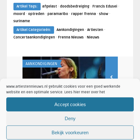
·
·
·
Artikel Tags:
afgelast
doodsbedreiging
Francis Edusei
·
·
·
·
·
moord
optreden
paramaribo
rapper frenna
show
suriname
·
·
Artikel Categorieën:
Aankondigingen
Artiesten
·
·
Concertaankondigingen
Frenna Nieuws
Nieuws
AANKONDIGINGEN
AANKONDIGING
Lisa van Dorrestein
Lisa van Dorres
www.artiestennieuws.nl gebruikt cookies voor een goed werkende
FAS Live
Suzanne Vega in voorjaar 2021
Dinand Woes
website en een optimale service. Lees hier meer over het
naar TivoliVredenburg
concerten i
Accept cookies
Deny
Bekijk voorkeuren