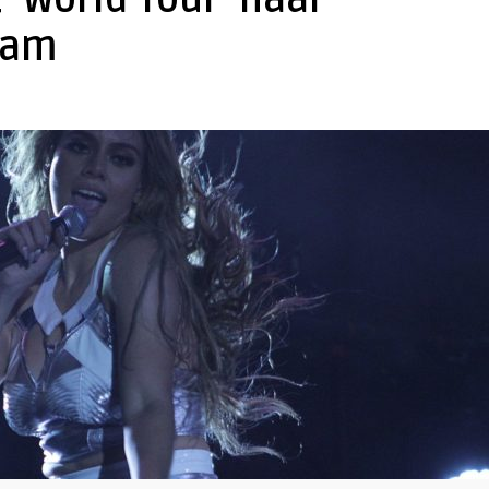
 ‘World Tour’ naar
dam