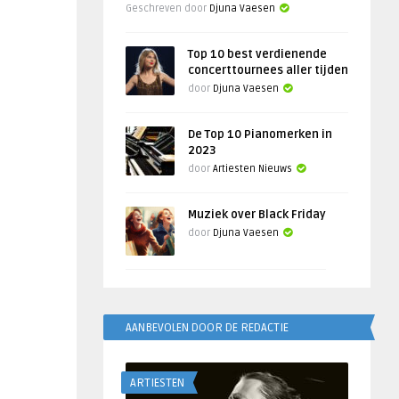
Geschreven door
Djuna Vaesen
Top 10 best verdienende
concerttournees aller tijden
door
Djuna Vaesen
De Top 10 Pianomerken in
2023
door
Artiesten Nieuws
Muziek over Black Friday
door
Djuna Vaesen
AANBEVOLEN DOOR DE REDACTIE
ARTIESTEN