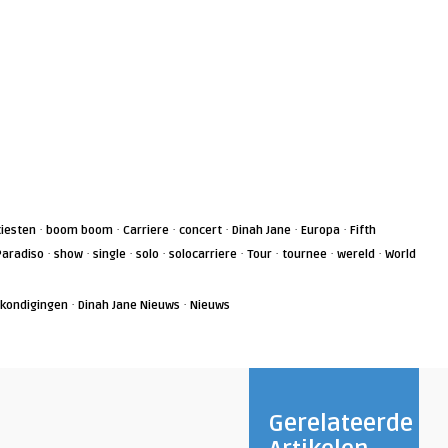
·
·
·
·
·
·
tiesten
boom boom
Carriere
concert
Dinah Jane
Europa
Fifth
·
·
·
·
·
·
·
·
Paradiso
show
single
solo
solocarriere
Tour
tournee
wereld
World
·
·
kondigingen
Dinah Jane Nieuws
Nieuws
Gerelateerde