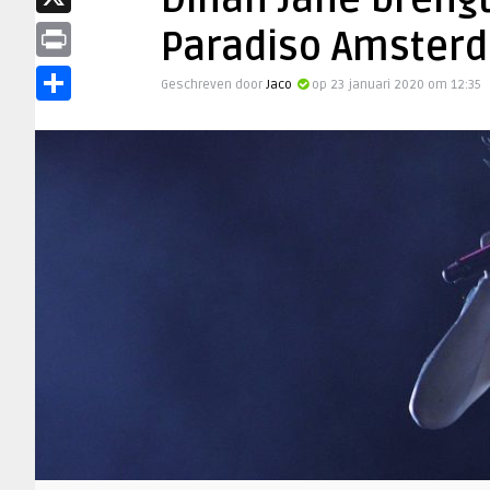
Dinah Jane brengt
X
Paradiso Amster
Print
Geschreven door
Jaco
op 23 januari 2020 om 12:35
Delen