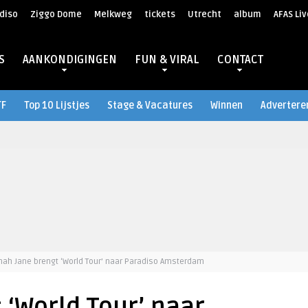
diso
Ziggo Dome
Melkweg
tickets
Utrecht
album
AFAS Liv
S
AANKONDIGINGEN
FUN & VIRAL
CONTACT
TF
Top 10 Lijstjes
Stage & Vacatures
Winnen
Advertere
nah Jane brengt ‘World Tour’ naar Paradiso Amsterdam