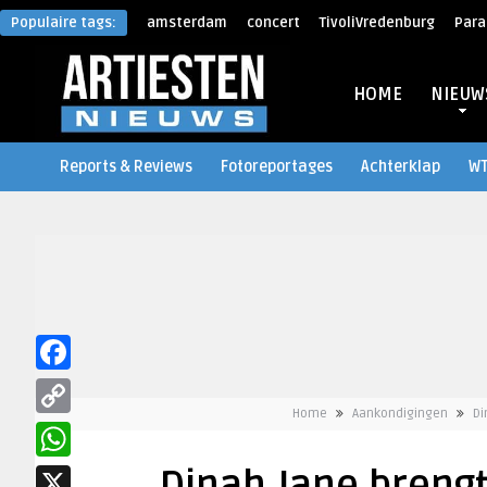
Populaire tags:
amsterdam
concert
TivoliVredenburg
Para
HOME
NIEUW
Reports & Reviews
Fotoreportages
Achterklap
W
Facebook
Home
Aankondigingen
Di
Copy
Link
WhatsApp