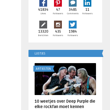
41834
47
3485
11
Likes
Followers
Comments
Followers
13320
435
1984
Berichten
Followers
Followers
LIJSTJES
ARTIESTEN
10 weetjes over Deep Purple die
elke rockfan moet kennen