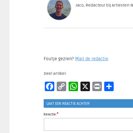
Jaco, Redacteur bij Artiesten 
Foutje gezien?
Mail de redactie
.​
Deel artikel:
Facebook
Copy
WhatsApp
X
Print
Del
Link
LAAT EEN REACTIE ACHTER
*
Reactie: