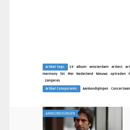
·
·
·
·
Artikel Tags:
19
album
amsterdam
artiest
ar
·
·
·
·
·
·
Harmony
hit
Mei
Nederland
Nieuws
optreden
·
zangeres
·
Artikel Categorieën:
Aankondigingen
Concertaan
AANKONDIGINGEN