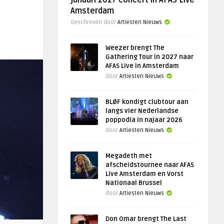
januari 2027 concert in AFAS Live
Amsterdam
Geschreven door
Artiesten Nieuws
Weezer brengt The
Gathering Tour in 2027 naar
AFAS Live in Amsterdam
door
Artiesten Nieuws
BLØF kondigt clubtour aan
langs vier Nederlandse
poppodia in najaar 2026
door
Artiesten Nieuws
Megadeth met
afscheidstournee naar AFAS
Live Amsterdam en Vorst
Nationaal Brussel
door
Artiesten Nieuws
Don Omar brengt The Last