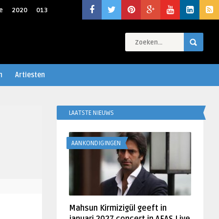
e
2020
013
n
Artiesten
LAATSTE NIEUWS
AANKONDIGINGEN
Mahsun Kirmizigül geeft in