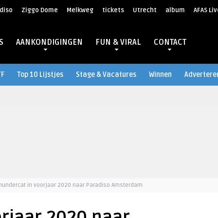
diso
Ziggo Dome
Melkweg
tickets
Utrecht
album
AFAS Liv
S
AANKONDIGINGEN
FUN & VIRAL
CONTACT
TF
Top 10 Lijstjes
Stage & Vacatures
Winnen
Advertere
hundercat in voorjaar 2020 naar Paradiso Amsterdam