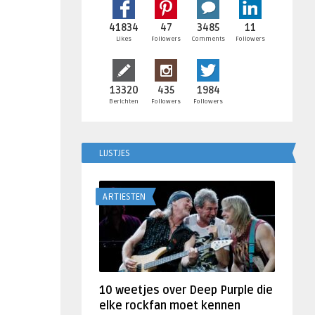
41834
47
3485
11
Likes
Followers
Comments
Followers
13320
435
1984
Berichten
Followers
Followers
LIJSTJES
ARTIESTEN
10 weetjes over Deep Purple die
elke rockfan moet kennen