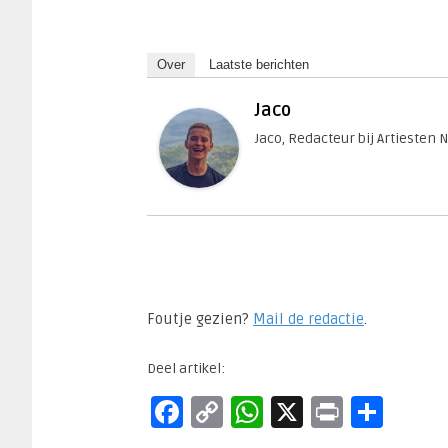
Over
Laatste berichten
Jaco
Jaco, Redacteur bij Artiesten 
Foutje gezien?
Mail de redactie
.​
Deel artikel:
Facebook
Copy
WhatsApp
X
Print
Del
Link