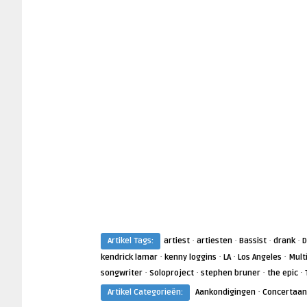
·
·
·
·
Artikel Tags:
artiest
artiesten
Bassist
drank
·
·
·
·
kendrick lamar
kenny loggins
LA
Los Angeles
Mult
·
·
·
·
songwriter
Soloproject
stephen bruner
the epic
·
Artikel Categorieën:
Aankondigingen
Concertaan