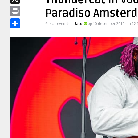
Thundercat in vo
X
Paradiso Amster
Print
Geschreven door
Jaco
op 10 december 2019 om 12:
Delen