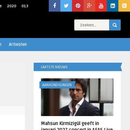
e
2020
013
n
Artiesten
LAATSTE NIEUWS
AANKONDIGINGEN
Mahsun Kirmizigül geeft in