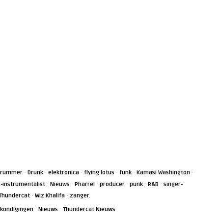
·
·
·
·
·
·
Drummer
Drunk
elektronica
flying lotus
funk
Kamasi Washington
·
·
·
·
·
·
i-instrumentalist
Nieuws
Pharrel
producer
punk
R&B
singer-
·
·
Thundercat
Wiz Khalifa
zanger.
·
·
kondigingen
Nieuws
Thundercat Nieuws