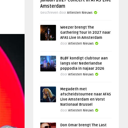
januari 2027 concert in AFAS Live
Amsterdam
Geschreven door
Artiesten Nieuws
Weezer brengt The
Gathering Tour in 2027 naar
AFAS Live in Amsterdam
door
Artiesten Nieuws
BLØF kondigt clubtour aan
langs vier Nederlandse
poppodia in najaar 2026
door
Artiesten Nieuws
Megadeth met
afscheidstournee naar AFAS
Live Amsterdam en Vorst
Nationaal Brussel
door
Artiesten Nieuws
Don Omar brengt The Last