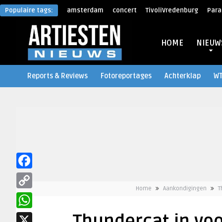
Populaire tags:
amsterdam
concert
TivoliVredenburg
Para
HOME
NIEUW
Reports & Reviews
Fotoreportages
Achterklap
W
Facebook
Home
Aankondigingen
T
Copy
Link
WhatsApp