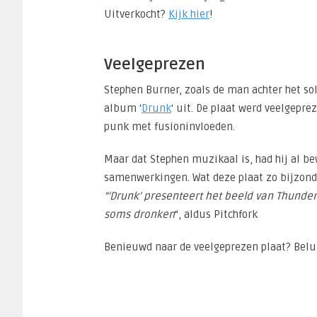
Uitverkocht?
Kijk hier
!
Veelgeprezen
Stephen Burner, zoals de man achter het sol
album ‘
Drunk
‘ uit. De plaat werd veelgepre
punk met fusioninvloeden.
Maar dat Stephen muzikaal is, had hij al 
samenwerkingen. Wat deze plaat zo bijzonder
“‘Drunk’ presenteert het beeld van Thunderc
soms dronken
“, aldus Pitchfork
Benieuwd naar de veelgeprezen plaat? Belui