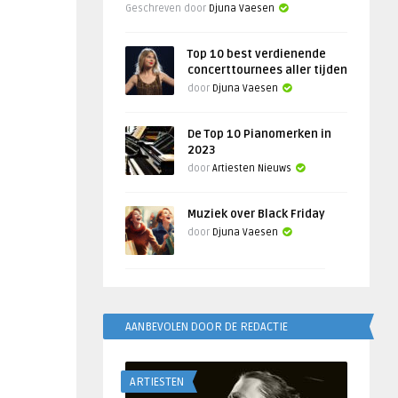
Geschreven door
Djuna Vaesen
Top 10 best verdienende
concerttournees aller tijden
door
Djuna Vaesen
De Top 10 Pianomerken in
2023
door
Artiesten Nieuws
Muziek over Black Friday
door
Djuna Vaesen
AANBEVOLEN DOOR DE REDACTIE
ARTIESTEN